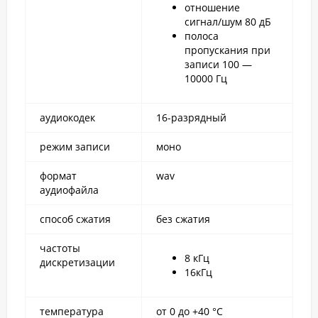
отношение
сигнал/шум 80 дБ
полоса
пропускания при
записи 100 —
10000 Гц
аудиокодек
16-разрядный
режим записи
моно
формат
wav
аудиофайла
способ сжатия
без сжатия
частоты
8 кГц
дискретизации
16кГц
температура
от 0 до +40 °С