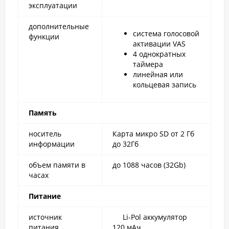
эксплуатации
дополнительные
система голосовой
функции
активации VAS
4 однократных
таймера
линейная или
кольцевая запись
Память
носитель
Карта микро SD от 2 Гб
информации
до 32Гб
объем памяти в
до 1088 часов (32Gb)
часах
Питание
источник
Li-Pol аккумулятор
питания
120 мАч