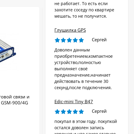
не работает. То есть если
захотите соседу по квартире
мешать, то не получится.
Глушилка GPS
Сергей
Доволен данным
приобретением,компактное
устройство,полностью
выполняет своё
предназначение,начинает
действовать в течение 30
секунд,после подключения.
товой связи и
Усилитель 3g сигнала StrongCall GSM-
Edic-mini Tiny B47
l GSM-900/4G
900/3G «Профи MDх70»
Сергей
покупал в этом году. покупкой
остался доволен запись
хорошая и что самое главное