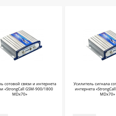
ь сотовой связи и интернета
Усилитель сигнала со
чи «StrongCall GSM-900/1800
интернета «StrongCal
MDx70»
MDх70»