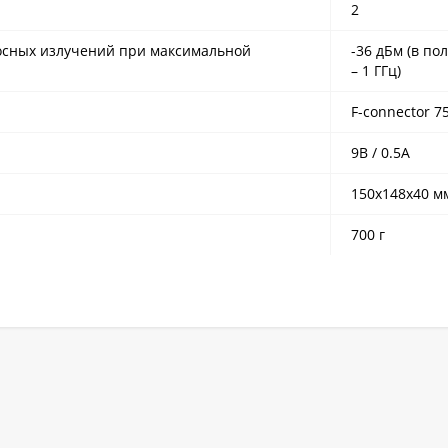
2
осных излучений при максимальной
-36 дБм (в пол
– 1 ГГц)
F-connector 7
9В / 0.5А
150x148x40 м
700 г