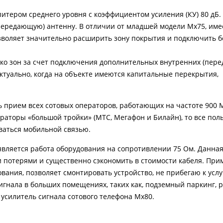
питером среднего уровня с коэффициентом усиления (КУ) 80 дБ.
ередающую) антенну. В отличии от младшей модели Мх75, име
озволяет значительно расширить зону покрытия и подключить 
ько зон за счет подключения дополнительных внутренних (пер
ктуально, когда на объекте имеются капитальные перекрытия,
 прием всех сотовых операторов, работающих на частоте 900 М
аторы «большой тройки» (МТС, Мегафон и Билайн), то все поль
оваться мобильной связью.
вляется работа оборудования на сопротивлении 75 Ом. Данная
и потерями и существенно сэкономить в стоимости кабеля. Пр
ования, позволяет смонтировать устройство, не прибегаю к усл
гнала в больших помещениях, таких как, подземный паркинг, р
 усилитель сигнала сотового телефона Mx80.