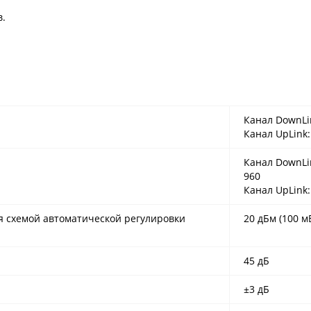
в.
Канал DownLi
Канал UpLink:
Канал DownLin
960
Канал UpLink:
 схемой автоматической регулировки
20 дБм (100 м
45 дБ
±3 дБ