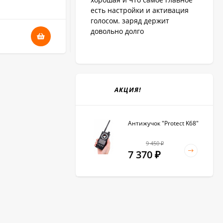
В НАЛИЧИИ
есть настройки и активация
голосом. заряд держит
довольно долго
35 350
₽
АКЦИЯ!
Антижучок "Protect K68"
9 450
₽
7 370
₽