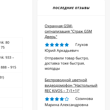
ПОСЛЕДНИЕ ОТЗЫВЫ
Охранная GSM-
сигнализация "Страж GSM
Дверь"
nk: 80
Глухов
 75
Юрий Аркадьевич
k: 933 –
Отправили товар быстро,
доставка тоже быстрая,
 888 – 915
молодцы
Вт)
Беспроводной цветной
видеодомофон "Настольный
REC KiVOS – 7 (1+1)"
Созинова
Марина Александровна