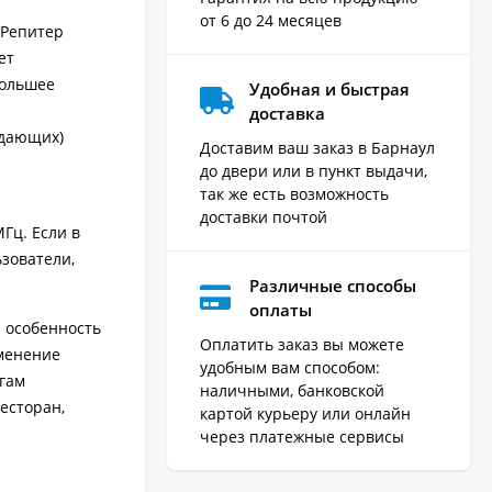
от 6 до 24 месяцев
 Репитер
ет
большее
Удобная и быстрая
доставка
едающих)
Доставим ваш заказ в Барнаул
до двери или в пункт выдачи,
так же есть возможность
доставки почтой
Гц. Если в
зователи,
Различные способы
оплаты
 особенность
Оплатить заказ вы можете
именение
удобным вам способом:
угам
наличными, банковской
есторан,
картой курьеру или онлайн
через платежные сервисы