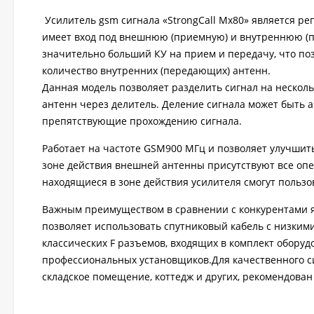
Усилитель gsm сигнала «StrongCall Mx80» является ре
имеет вход под внешнюю (приемную) и внутреннюю (п
значительно больший КУ на прием и передачу, что п
количество внутренних (передающих) антенн.
Данная модель позволяет разделить сигнал на нескол
антенн через делитель. Деление сигнала может быть а
препятствующие прохождению сигнала.
Работает на частоте GSM900 МГц и позволяет улучшить
зоне действия внешней антенны присутствуют все опер
находящиеся в зоне действия усилителя смогут польз
Важным преимуществом в сравнении с конкурентами я
позволяет использовать спутниковый кабель с низким
классических F разъемов, входящих в комплект оборуд
профессиональных установщиков.Для качественного си
складское помещение, коттедж и других, рекомендован