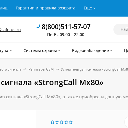
рлиц
Гарантии и правила возврата
Еще
8(800)511-57-07
safetus.ru
Пн-Вс 09:00—22:00
тупа
Системы охраны
Видеонаблюдение
Ц
вого сигнала
Репитеры GSM
Усилитель gsm сигнала «StrongCall Mx
сигнала «StrongCall Mx80»
m сигнала «StrongCall Mx80», а также приобрести данную м