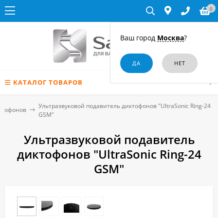
0
Ваш город
Москва
?
КАТАЛОГ ТОВАРОВ
Ультразвуковой подавитель диктофонов "UltraSonic Ring-24
ктофонов
GSM"
Ультразвуковой подавитель
диктофонов "UltraSonic Ring-24
GSM"