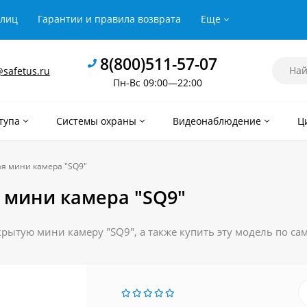
рлиц
Гарантии и правила возврата
Еще
8(800)511-57-07
safetus.ru
Пн-Вс 09:00—22:00
тупа
Системы охраны
Видеонаблюдение
Ц
я мини камера "SQ9"
 мини камера "SQ9"
рытую мини камеру "SQ9", а также купить эту модель по са