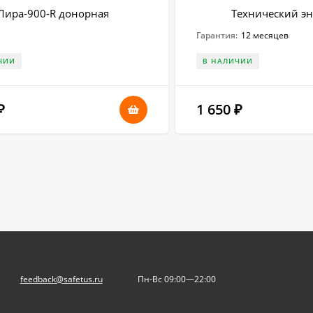
Лира-900-R донорная
Технический э
Гарантия:
12 месяцев
ЧИИ
В НАЛИЧИИ
1 650
₽
₽
feedback@safetus.ru
Пн-Вс 09:00—22:00