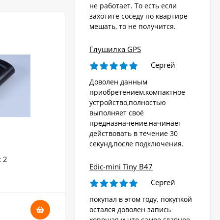
не работает. То есть если
захотите соседу по квартире
мешать, то не получится.
Глушилка GPS
Сергей
Доволен данным
приобретением,компактное
устройство,полностью
выполняет своё
предназначение,начинает
действовать в течение 30
секунд,после подключения.
 2
Edic-mini Tiny B47
Сергей
покупал в этом году. покупкой
остался доволен запись
хорошая и что самое главное