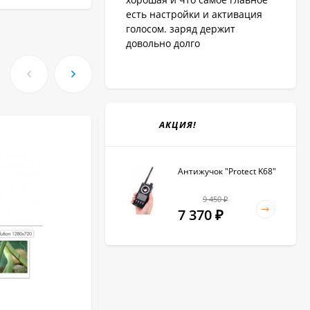
есть настройки и активация
голосом. заряд держит
довольно долго
АКЦИЯ!
Антижучок "Protect K68"
9 450
₽
7 370
₽