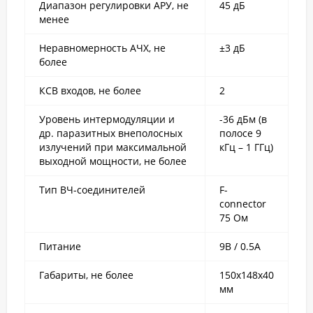
Диапазон регулировки АРУ, не
45 дБ
менее
Неравномерность АЧХ, не
±3 дБ
более
КСВ входов, не более
2
Уровень интермодуляции и
-36 дБм (в
др. паразитных внеполосных
полосе 9
излучений при максимальной
кГц – 1 ГГц)
выходной мощности, не более
Тип ВЧ-соединителей
F-
connector
75 Ом
Питание
9В / 0.5А
Габариты, не более
150x148x40
мм