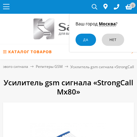
0
Ваш город
Москва
?
КАТАЛОГ ТОВАРОВ
отового сигнала
Репитеры GSM
Усилитель gsm сигнала «StrongCall 
Усилитель gsm сигнала «StrongCall
Mx80»