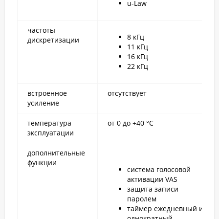
u-Law
частоты
8 кГц
дискретизации
11 кГц
16 кГц
22 кГц
встроенное
отсутствует
усиление
температура
от 0 до +40 °С
эксплуатации
дополнительные
функции
система голосовой
активации VAS
защита записи
паролем
таймер ежедневный и
однократный