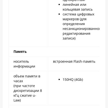
линейная или
кольцевая запись
система цифровых
маркеров (для
определения
несанкционированного
редактирования
записи)
Память
носитель
встроенная Flash-память
информации
объем памяти в
150HQ (4Gb)
часах
(при частоте
дискретизации 8
кГц сжатие u-
Law)