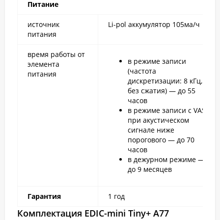
Питание
источник
Li-pol аккумулятор 105ма/ч
питания
время работы от
в режиме записи
элемента
(частота
питания
дискретизации: 8 кГц,
без сжатия) — до 55
часов
в режиме записи с VAS,
при акустическом
сигнале ниже
порогового — до 70
часов
в дежурном режиме —
до 9 месяцев
Гарантия
1 год
Комплектация
EDIC-mini Tiny+ A77