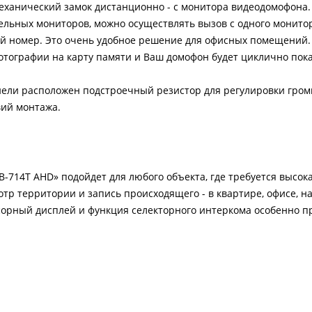
еханический замок дистанционно - с монитора видеодомофона.
льных мониторов, можно осуществлять вызов с одного монитор
ый номер. Это очень удобное решение для офисных помещений.
отографии на карту памяти и Ваш домофон будет циклично пок
ли расположен подстроечный резистор для регулировки громк
вий монтажа.
714T AHD» подойдет для любого объекта, где требуется высок
тр территории и запись происходящего - в квартире, офисе, на 
сорный дисплей и функция селекторного интеркома особенно п