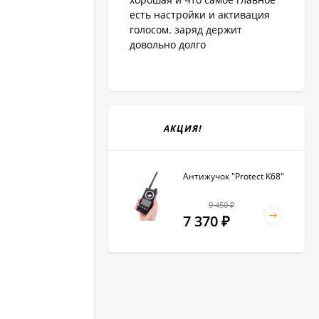
есть настройки и активация
голосом. заряд держит
довольно долго
АКЦИЯ!
Антижучок "Protect K68"
9 450
₽
7 370
₽