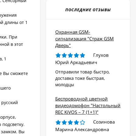
а. Сенсорный
ПОСЛЕДНИЕ ОТЗЫВЫ
ружения
й длины от 1
Охранная GSM-
ики. При
сигнализация "Страж GSM
нной в этот
Дверь"
Глухов
, 1
Юрий Аркадьевич
Отправили товар быстро,
е Вы сможете
доставка тоже быстрая,
молодцы
ашего
Беспроводной цветной
 русский
видеодомофон "Настольный
REC KiVOS – 7 (1+1)"
орпусе,
Созинова
 подсветку.
Марина Александровна
 замком. Вы