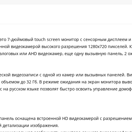
это 7-дюймовый touch screen монитор с сенсорным дисплеем и
енной видеокамерой высокого разрешения 1280х720 пикселей. 
алоговых или AHD видеокамер, еще одну вызывную панель, 2 о
ской видеозаписи с одной из камер или вызывных панелей. В
 объемом до 32 Гб. В режиме ожидания на экран монитора выв
с на русском языке позволят быстро освоить управление домоф
анель оснащена встроенной HD видеокамерой с разрешением 
й детализации изображения.