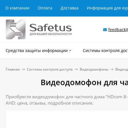
О компании
Оплата
Доставка
Информация для ю
feedback@
Средства защиты информации
Системы контроля дос
Главная
Системы контроля доступа
Видеодомофоны
Видеод
Видеодомофон для ча
Приобрести видеодомофон для частного дома "HDcom B-7
AHD: цена, отзывы, подробное описание.