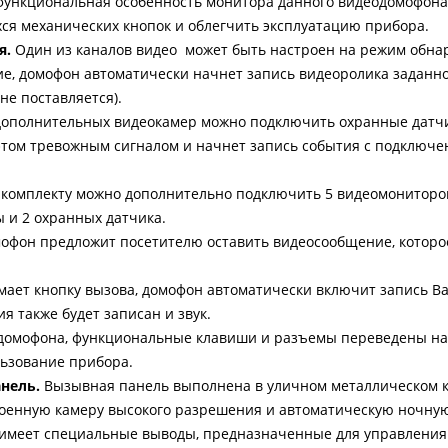
 функциональная особенность монитора данного видеодомофон
ся механических кнопок и облегчить эксплуатацию прибора.
я.
Один из каналов видео может быть настроен на режим обна
е, домофон автоматически начнет запись видеоролика заданно
не поставляется).
ополнительных видеокамер можно подключить охранные датч
 этом тревожным сигналом и начнет запись события с подключе
комплекту можно дополнительно подключить 5 видеомониторов
 и 2 охранных датчика.
мофон предложит посетителю оставить видеосообщение, которо
мает кнопку вызова, домофон автоматически включит запись В
я также будет записан и звук.
домофона, функциональные клавиши и разъемы переведены на
льзование прибора.
нель.
Вызывная панель выполнена в уличном металлическом к
роенную камеру высокого разрешения и автоматическую ночную
имеет специальные выводы, предназначенные для управления