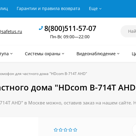
рлиц
Гарантии и правила возврата
Еще
8(800)511-57-07
safetus.ru
Пн-Вс 09:00—22:00
тупа
Системы охраны
Видеонаблюдение
Ц
омофон для частного дома "HDcom B-714T AHD"
стного дома "HDcom B-714T AHD
14T AHD" в Москве можно, оставив заказ на нашем сайте. 