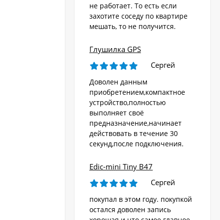
не работает. То есть если
захотите соседу по квартире
мешать, то не получится.
Глушилка GPS
Сергей
Доволен данным
приобретением,компактное
устройство,полностью
выполняет своё
предназначение,начинает
действовать в течение 30
секунд,после подключения.
Edic-mini Tiny B47
Сергей
покупал в этом году. покупкой
остался доволен запись
хорошая и что самое главное