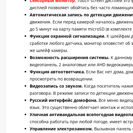
Сенсорный монитор.
Touch screen дисплей это
дисплей позволяет обойтись без часто ломающих
Автоматическая запись по детекции движени
движения. Если перед камерой началось движени
до 5 минут на карту памяти microSD (в комплекте 
Функция охранной сигнализации.
К шлейфам д
сработке любого датчика, монитор оповестит об
же шлейф камеры.
Возможность расширения системы.
К данному 
видеопанель, 2 аналоговые или AHD видеокамеры
Функция автоответчика.
Если Вас нет дома, до
просмотреть по возвращении.
Видеозапись со звуком.
Когда посетитель нажи
разговора. В режиме записи по детекции движени
Русский интерфейс домофона.
Все меню видео
язык. Это существенно облегчает монтаж и испо
Уличная антивандальная всепогодная видеопа
способна работать при любой погоде, имеет вст
Управление электрозамком.
Вызывная панель 