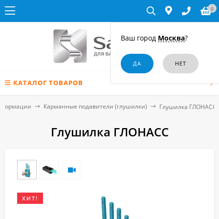
0
Ваш город
Москва
?
КАТАЛОГ ТОВАРОВ
нформации
Карманные подавители (глушилки)
Глушилка ГЛОНАСС
Глушилка ГЛОНАСС
ХИТ!