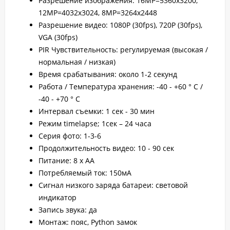
Разрешение изображения: 16MP=5360х3200,
12МР=4032x3024, 8MP=3264x2448
Разрешение видео: 1080P (30fps), 720P (30fps),
VGA (30fps)
PIR Чувствительность: регулируемая (высокая /
нормальная / низкая)
Время срабатывания: около 1-2 секунд
Работа / Температура хранения: -40 - +60 ° C /
-40 - +70 ° C
Интервал съемки: 1 сек - 30 мин
Режим timelapse; 1сек – 24 часа
Серия фото: 1-3-6
Продолжительность видео: 10 - 90 сек
Питание: 8 х АА
Потребляемый ток: 150мА
Сигнал низкого заряда батареи: световой
индикатор
Запись звука: да
Монтаж: пояс, Python замок