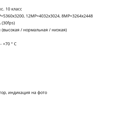
с. 10 класс
=5360х3200, 12МР=4032x3024, 8MP=3264x2448
 (30fps)
 (высокая / нормальная / низкая)
- +70 ° C
тор, индикация на фото