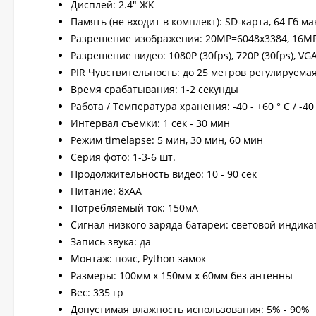
Дисплей: 2.4" ЖК
Память (не входит в комплект): SD-карта, 64 Гб мак
Разрешение изображения: 20МР=6048х3384, 16MP
Разрешение видео: 1080P (30fps), 720P (30fps), VGA
PIR Чувствительность: до 25 метров регулируемая
Время срабатывания: 1-2 секунды
Работа / Температура хранения: -40 - +60 ° C / -40 
Интервал съемки: 1 сек - 30 мин
Режим timelapse: 5 мин, 30 мин, 60 мин
Серия фото: 1-3-6 шт.
Продолжительность видео: 10 - 90 сек
Питание: 8хАА
Потребляемый ток: 150мА
Сигнал низкого заряда батареи: световой индика
Запись звука: да
Монтаж: пояс, Python замок
Размеры: 100мм x 150мм x 60мм без антенны
Вес: 335 гр
Допустимая влажность использования: 5% - 90%