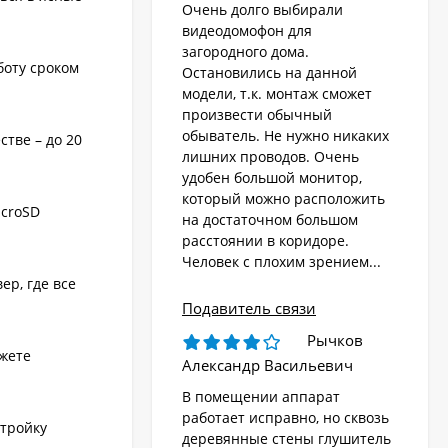
Очень долго выбирали
видеодомофон для
загородного дома.
боту сроком
Остановились на данной
модели, т.к. монтаж сможет
произвести обычный
обыватель. Не нужно никаких
тве – до 20
лишних проводов. Очень
удобен большой монитор,
который можно расположить
icroSD
на достаточном большом
расстоянии в коридоре.
Человек с плохим зрением...
ер, где все
Подавитель связи
Рычков
жете
Александр Васильевич
В помещении аппарат
работает исправно, но сквозь
стройку
деревянные стены глушитель