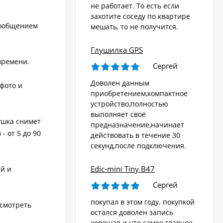
не работает. То есть если
захотите соседу по квартире
сообщением
мешать, то не получится.
Глушилка GPS
времени.
Сергей
Доволен данным
фото и
приобретением,компактное
устройство,полностью
выполняет своё
ушка снимет
предназначение,начинает
 от 5 до 90
действовать в течение 30
секунд,после подключения.
Edic-mini Tiny B47
й и
Сергей
покупал в этом году. покупкой
осмотреть
остался доволен запись
хорошая и что самое главное