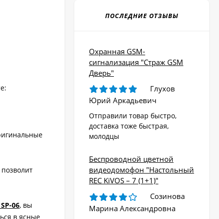
ПОСЛЕДНИЕ ОТЗЫВЫ
Охранная GSM-
сигнализация "Страж GSM
Дверь"
е:
Глухов
Юрий Аркадьевич
Отправили товар быстро,
доставка тоже быстрая,
оригинальные
молодцы
Беспроводной цветной
видеодомофон "Настольный
 позволит
REC KiVOS – 7 (1+1)"
Созинова
SP-06
, вы
Марина Александровна
ься в ясные