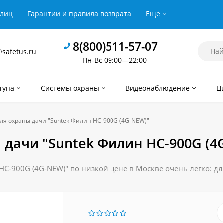
рлиц
Гарантии и правила возврата
Еще
8(800)511-57-07
safetus.ru
Пн-Вс 09:00—22:00
тупа
Системы охраны
Видеонаблюдение
Ц
ля охраны дачи "Suntek Филин HC-900G (4G-NEW)"
дачи "Suntek Филин HC-900G (4
C-900G (4G-NEW)" по низкой цене в Москве очень легко: дл