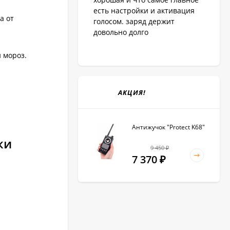
есть настройки и активация
а от
голосом. заряд держит
довольно долго
 мороз.
АКЦИЯ!
Антижучок "Protect K68"
ки
9 450
₽
7 370
₽