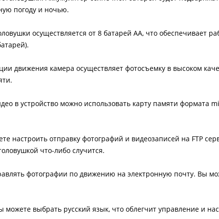
ную погоду и ночью.
ловушки осуществляется от 8 батарей АА, что обеспечивает ра
атарей).
ции движения камера осуществляет фотосъемку в высоком качес
яти.
идео в устройство можно использовать карту памяти формата m
те настроить отправку фотографий и видеозаписей на FTP серв
толовушкой что-либо случится.
равлять фотографии по движению на электронную почту. Вы мо
 можете выбрать русский язык, что облегчит управление и на