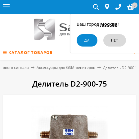
0
Ваш город
Москва
?
КАТАЛОГ ТОВАРОВ
отового сигнала
Аксессуары для GSM-репитеров
Делитель D2-900-7
Делитель D2-900-75