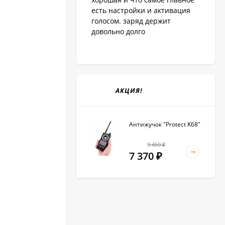
есть настройки и активация
голосом. заряд держит
довольно долго
АКЦИЯ!
Антижучок "Protect K68"
9 450
₽
7 370
₽