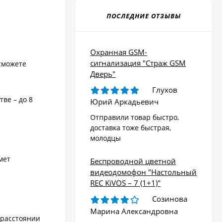
ПОСЛЕДНИЕ ОТЗЫВЫ
Охранная GSM-
сигнализация "Страж GSM
сможете
Дверь"
Глухов
ве – до 8
Юрий Аркадьевич
Отправили товар быстро,
доставка тоже быстрая,
молодцы
мет
Беспроводной цветной
видеодомофон "Настольный
REC KiVOS – 7 (1+1)"
Созинова
Марина Александровна
 расстоянии