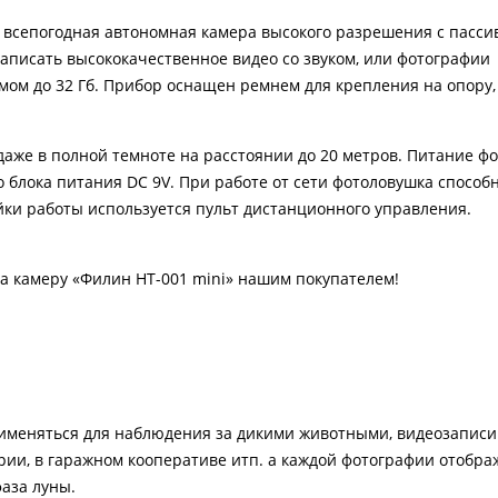
 всепогодная автономная камера высокого разрешения с пасс
писать высококачественное видео со звуком, или фотографии
мом до 32 Гб. Прибор оснащен ремнем для крепления на опору,
даже в полной темноте на расстоянии до 20 метров. Питание ф
о блока питания DC 9V. При работе от сети фотоловушка способ
йки работы используется пульт дистанционного управления.
а камеру «Филин HT-001 mini» нашим покупателем!
именяться для наблюдения за дикими животными, видеозаписи
ии, в гаражном кооперативе итп. а каждой фотографии отобра
фаза луны.