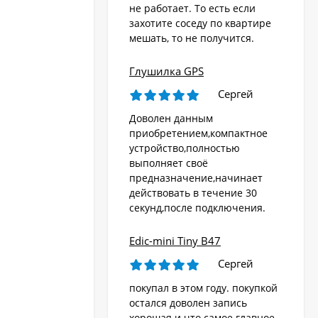
не работает. То есть если
захотите соседу по квартире
мешать, то не получится.
Глушилка GPS
Сергей
Доволен данным
приобретением,компактное
устройство,полностью
выполняет своё
предназначение,начинает
действовать в течение 30
секунд,после подключения.
Edic-mini Tiny B47
Сергей
покупал в этом году. покупкой
остался доволен запись
хорошая и что самое главное