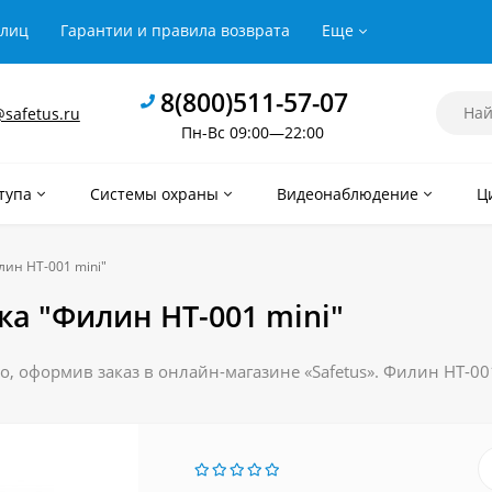
рлиц
Гарантии и правила возврата
Еще
8(800)511-57-07
safetus.ru
Пн-Вс 09:00—22:00
тупа
Системы охраны
Видеонаблюдение
Ц
ин HT-001 mini"
а "Филин HT-001 mini"
 оформив заказ в онлайн-магазине «Safetus». Филин HT-001