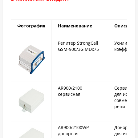
Фотография
Наименование
Описание
Репитер StrongCall
Усилитель 
GSM-900/3G MDx75
коэффицие
AR900/2100
Сервисная
сервисная
для испол
совместно
репитерам
AR900/2100WP
Донорная 
донорная
для исполь