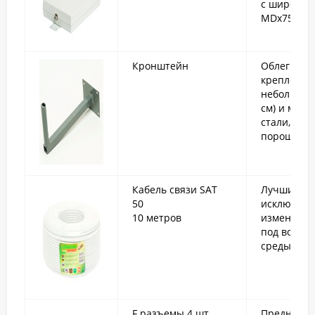
с широкоп
MDх75 или
Кронштейн
Облегченн
крепления
небольшие
см) и малый
стали, по
порошково
Кабель связи SAT
Лучшие ко
50
исключите
10 метров
изменения 
под возде
среды.
F разъемы 4 шт.
Предназна