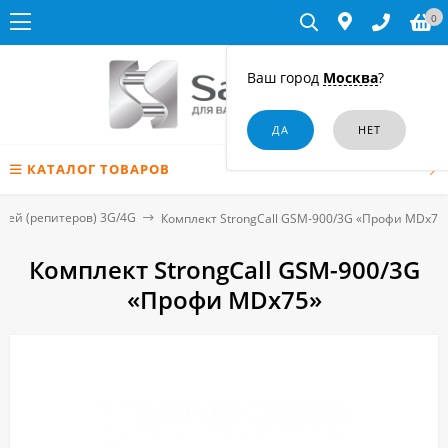
0
Ваш город
Москва
?
КАТАЛОГ ТОВАРОВ
лей (репитеров) 3G/4G
Комплект StrongCall GSM-900/3G «Профи MDх75
Комплект StrongCall GSM-900/3G
«Профи MDх75»