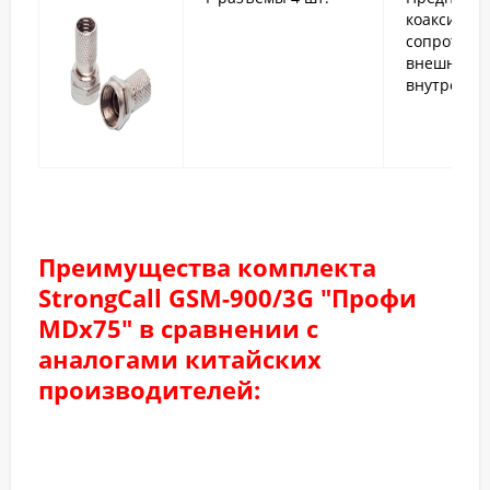
коаксиаль
сопротивле
внешней (
внутренней
Преимущества комплекта
StrongCall GSM-900/3G "Профи
MDx75" в сравнении с
аналогами китайских
производителей: