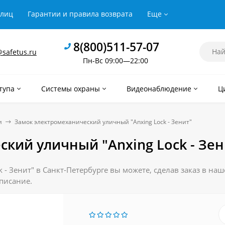
рлиц
Гарантии и правила возврата
Еще
8(800)511-57-07
safetus.ru
Пн-Вс 09:00—22:00
тупа
Системы охраны
Видеонаблюдение
Ц
и
Замок электромеханический уличный "Anxing Lock - Зенит"
кий уличный "Anxing Lock - Зен
- Зенит" в Санкт-Петербурге вы можете, сделав заказ в на
описание.