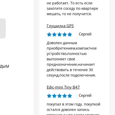
не работает. То есть если
захотите соседу по квартире
мешать, то не получится.
Глушилка GPS
Сергей
Доволен данным
приобретением,компактное
устройство,полностью
выполняет своё
предназначение,начинает
- ДЫМ
Цифровой видеодомофон "HDcom S-
действовать в течение 30
710T"
секунд,после подключения.
Edic-mini Tiny B47
Сергей
покупал в этом году. покупкой
остался доволен запись
В НАЛИЧИИ
хорошая и что самое главное