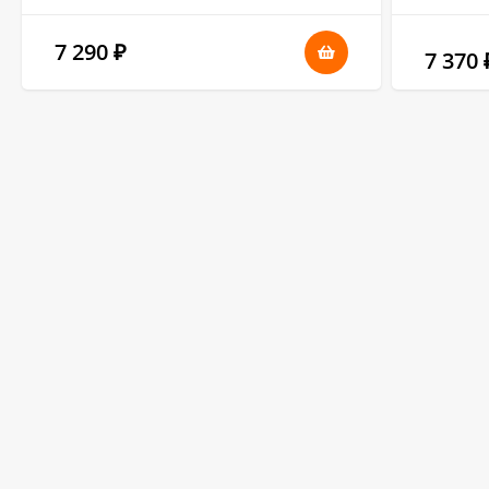
7 290
₽
7 370