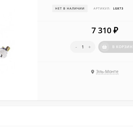
НЕТ В НАЛИЧИИ
АРТИКУЛ:
LG873
7 310
₽
-
+
В КОРЗИН
Эль-Монте