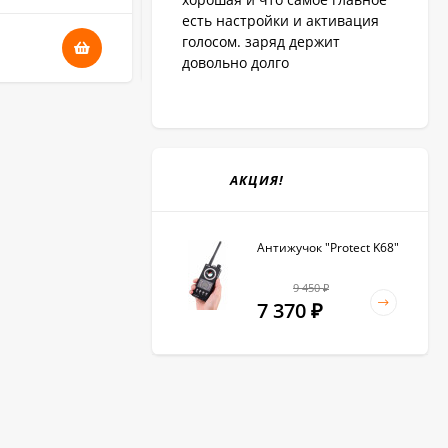
есть настройки и активация
голосом. заряд держит
7 200
₽
довольно долго
АКЦИЯ!
Антижучок "Protect K68"
9 450
₽
7 370
₽