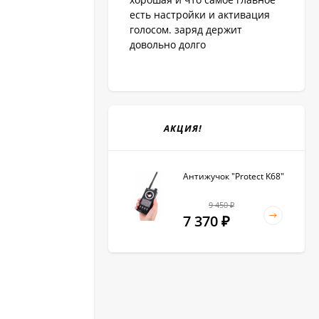
есть настройки и активация
голосом. заряд держит
довольно долго
АКЦИЯ!
Антижучок "Protect K68"
9 450
₽
7 370
₽