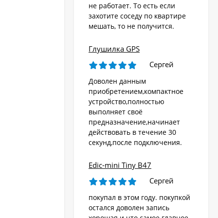
не работает. То есть если
захотите соседу по квартире
мешать, то не получится.
Глушилка GPS
Сергей
Доволен данным
приобретением,компактное
устройство,полностью
выполняет своё
предназначение,начинает
действовать в течение 30
секунд,после подключения.
Edic-mini Tiny B47
Сергей
покупал в этом году. покупкой
остался доволен запись
хорошая и что самое главное