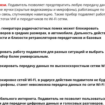
вязи.
Подавитель позволяет предотвратить любую передачу да
ые жучки (скрытые видеокамеры и микрофоны), работающие по
 связь, спутниковую навигацию. Также прибор подавляет рабо
отах VHF и передатчиков по Wi-Fi сетям.
генератора радиочастотных помех может блокировать
воров в средних размерах, в автомобиле. Дальность дейст
сти и близости ретрансляторов-передатчиков и базовых
ировать работу подавителя для разных ситуаций и выбрать
рибор более универсальным.
окировать передачу данных по высокоскоростным сетям Wi
кировке сетей Wi-Fi, в радиусе действия подавителя не бу
рофоны, станет невозможна передача данных по сети Wi-Fi
обильного интернета.
Подавитель не позволит пользоватьс
 для передачи цифровых данных и голосовых разговоров.