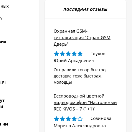
нных
ПОСЛЕДНИЕ ОТЗЫВЫ
ту
Охранная GSM-
сигнализация "Страж GSM
вия
Дверь"
Глухов
Юрий Аркадьевич
Отправили товар быстро,
доставка тоже быстрая,
молодцы
-Fi
Беспроводной цветной
дут
видеодомофон "Настольный
 и
REC KiVOS – 7 (1+1)"
Созинова
я ни
Марина Александровна