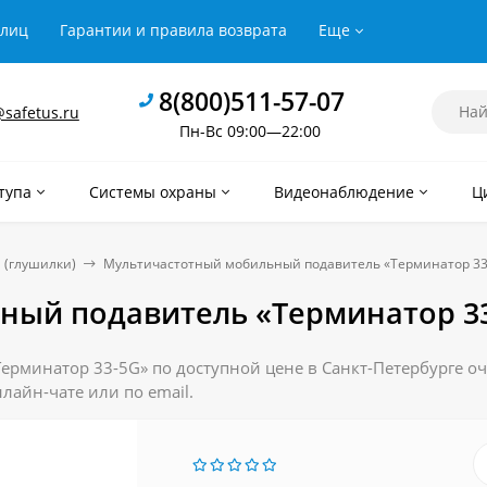
рлиц
Гарантии и правила возврата
Еще
8(800)511-57-07
safetus.ru
Пн-Вс 09:00—22:00
тупа
Системы охраны
Видеонаблюдение
Ц
 (глушилки)
Мультичастотный мобильный подавитель «Терминатор 33
ный подавитель «Терминатор 3
минатор 33-5G» по доступной цене в Санкт-Петербурге оче
лайн-чате или по email.