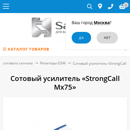
0
Ваш город
Москва
?
КАТАЛОГ ТОВАРОВ
и сотового сигнала
Репитеры GSM
Сотовый усилитель «StrongCall 
Сотовый усилитель «StrongCall
Mx75»