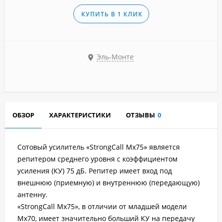
КУПИТЬ В 1 КЛИК
Эль-Монте
ОБЗОР
ХАРАКТЕРИСТИКИ
ОТЗЫВЫ
0
Сотовый усилитель «StrongCall Mx75» является
репитером среднего уровня с коэффициентом
усиления (КУ) 75 дБ. Репитер имеет вход под
внешнюю (приемную) и внутреннюю (передающую)
антенну.
«StrongCall Mx75», в отличии от младшей модели
Мх70, имеет значительно больший КУ на передачу