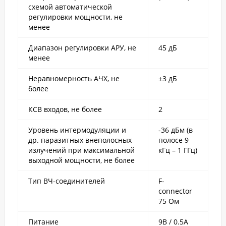
схемой автоматической
регулировки мощности, не
менее
Диапазон регулировки АРУ, не
45 дБ
менее
Неравномерность АЧХ, не
±3 дБ
более
КСВ входов, не более
2
Уровень интермодуляции и
-36 дБм (в
др. паразитных внеполосных
полосе 9
излучений при максимальной
кГц – 1 ГГц)
выходной мощности, не более
Тип ВЧ-соединителей
F-
connector
75 Ом
Питание
9В / 0.5А