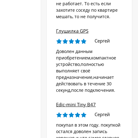
не работает. То есть если
захотите соседу по квартире
мешать, то не получится.
Глушилка GPS
Сергей
Доволен данным
приобретением,компактное
устройство,полностью
выполняет своё
предназначение,начинает
действовать в течение 30
секунд,после подключения.
Edic-mini Tiny B47
Сергей
покупал в этом году. покупкой
остался доволен запись
хорошая и что самое главное