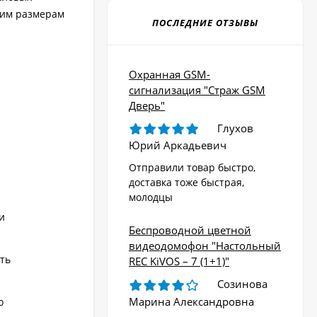
шим размерам
ПОСЛЕДНИЕ ОТЗЫВЫ
Охранная GSM-
сигнализация "Страж GSM
Дверь"
Глухов
Юрий Аркадьевич
Отправили товар быстро,
доставка тоже быстрая,
молодцы
и
Беспроводной цветной
видеодомофон "Настольный
ть
REC KiVOS – 7 (1+1)"
Созинова
Марина Александровна
о