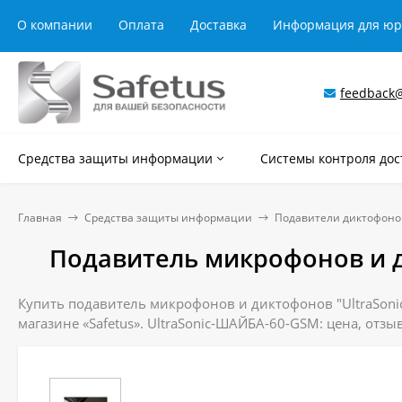
О компании
Оплата
Доставка
Информация для ю
feedback@
Средства защиты информации
Системы контроля дос
Главная
Средства защиты информации
Подавители диктофоно
Подавитель микрофонов и д
Купить подавитель микрофонов и диктофонов "UltraSonic
магазине «Safetus». UltraSonic-ШАЙБА-60-GSM: цена, отз