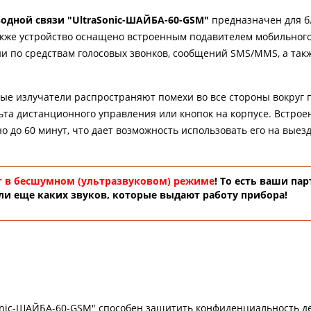
одной связи "UltraSonic-ШАЙБА-60-GSM"
предназначен для б
кже устройство оснащено встроенным подавителем мобильног
ии по средствам голосовых звонков, сообщений SMS/MMS, а так
вые излучатели распространяют помехи во все стороны вокруг 
ьта дистанционного управления или кнопок на корпусе. Встро
о до 60 минут, что дает возможность использовать его на выез
 в бесшумном (ультразвуковом) режиме
! То есть ваши па
ли еще каких звуков, которые выдают работу прибора!
Sonic-ШАЙБА-60-GSM" способен защитить конфиденциальность д