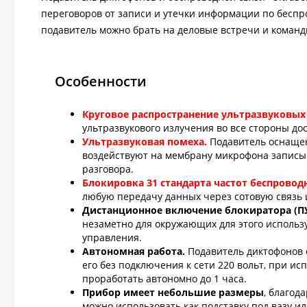
переговоров от записи и утечки информации по беспр
подавитель можно брать на деловые встречи и команд
Особенности
Круговое распространение ультразвуковых 
ультразвукового излучения во все стороны д
Ультразвуковая помеха.
Подавитель оснаще
воздействуют на мембрану микрофона записыв
разговора.
Блокировка 31 стандарта частот беспровод
любую передачу данных через сотовую связь 
Дистанционное включение блокиратора (П
незаметно для окружающих для этого исполь
управления.
Автономная работа.
Подавитель диктофонов 
его без подключения к сети 220 вольт, при 
проработать автономно до 1 часа.
Прибор имеет небольшие размеры
, благод
можно использовать как подставку под вазу ил