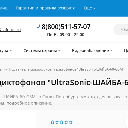
рлиц
Гарантии и правила возврата
Еще
8(800)511-57-07
safetus.ru
Пн-Вс 09:00—22:00
тупа
Системы охраны
Видеонаблюдение
Ц
в
Подавитель микрофонов и диктофонов "UltraSonic-ШАЙБА-60-GSM"
иктофонов "UltraSonic-ШАЙБА-
-ШАЙБА-60-GSM" в Санкт-Петербурге можно, сделав заказ в
ывы, подробное описание.