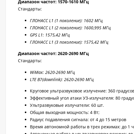
Диапазон частот: 1570-1610 МГц
Стандарты:
ГЛОНАСС L1 (1 поколение): 1602 МГц
ГЛОНАСС L1 (2 поколение): 1600,995 МГц
GPS L1: 1575,42 МГц
ГЛОНАСС L1 (3 поколение): 1575,42 МГц
Диапазон частот: 2
620-2690 МГц
Стандарты:
WiMax: 2
620-2
690 МГц
LTE B7
(downlink): 2
620-2
690 МГц
Круговое ультразвуковое излучение: 360 градусо
Эффективный угол атаки УЗ-излучателя: 80 градус
Ультразвуковые излучатели: 60 шт.
Общая выходная мощность: 4 Вт;
Радиус подавления сигнала: от 4 до 15 метров
Время автономной работы в трех режимах: до 1 
Автономная работа в ультразвуковом режиме: до 