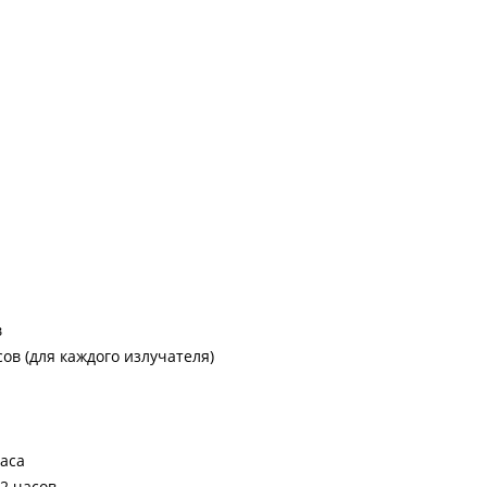
в
ов (для каждого излучателя)
часа
2 часов