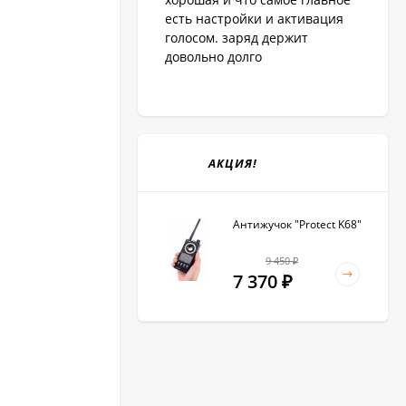
есть настройки и активация
голосом. заряд держит
довольно долго
АКЦИЯ!
Антижучок "Protect K68"
9 450
₽
7 370
₽