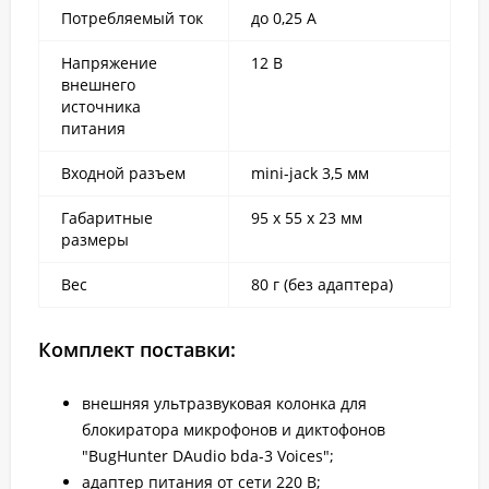
Потребляемый ток
до 0,25 А
Напряжение
12 В
внешнего
источника
питания
Входной разъем
mini-jack 3,5 мм
Габаритные
95 х 55 х 23 мм
размеры
Вес
80 г (без адаптера)
Комплект поставки:
внешняя ультразвуковая колонка для
блокиратора микрофонов и диктофонов
"BugHunter DAudio bda-3 Voices";
адаптер питания от сети 220 В;