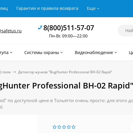
рлиц
Гарантии и правила возврата
Еще
8(800)511-57-07
safetus.ru
Пн-Вс 09:00—22:00
тупа
Системы охраны
Видеонаблюдение
Ц
) поля
Детектор жучков "BugHunter Professional BH-02 Rapid"
Hunter Professional BH-02 Rapid
pid" по доступной цене в Тольятти очень просто: для этого д
l.