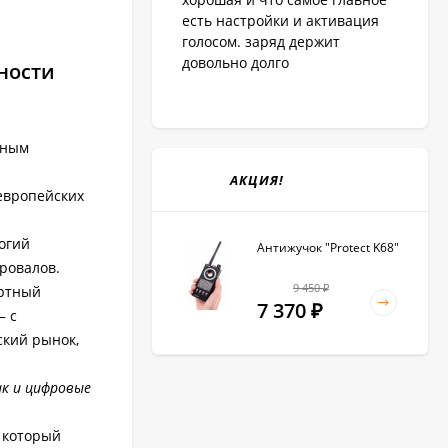
есть настройки и активация
голосом. заряд держит
довольно долго
ности
нным
АКЦИЯ!
европейских
огий
Антижучок "Protect K68"
провалов.
9 450
артный
₽
7 370
₽
— с
ский рынок,
к и цифровые
 который