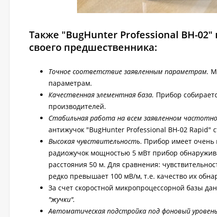
Также "BugHunter Professional BH-0
своего предшественника:
Точное соответствие заявленным параметрам.
Мы
параметрам.
Качественная элементная база.
Прибор собираетс
производителей.
Стабильная работа на всем заявленном частотно
антижучок "BugHunter Professional BH-02 Rapid" 
Высокая чувствительность
. Прибор имеет очень 
радиожучок мощностью 5 мВт прибор обнаруживае
расстояния 50 м. Для сравнения: чувствительно
редко превышает 100 мВ/м, т.е. качество их обна
За счет скоростной микропроцессорной базы да
"жучки".
Автоматическая подстройка под фоновый уровень