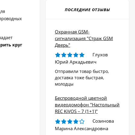
ПОСЛЕДНИЕ ОТЗЫВЫ
для
спроводных
Охранная GSM-
ладает
сигнализация "Страж GSM
Дверь"
рить круг
Глухов
Юрий Аркадьевич
Отправили товар быстро,
доставка тоже быстрая,
молодцы
Беспроводной цветной
видеодомофон "Настольный
REC KiVOS – 7 (1+1)"
Созинова
Марина Александровна