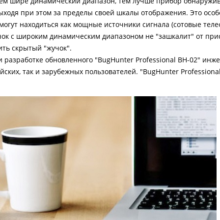
 Чем шире динамический диапазон, тем лучше прибор обнаружи
ыходя при этом за пределы своей шкалы отображения. Это осо
 могут находиться как мощные источники сигнала (сотовые телеф
учок с широким динамическим диапазоном не "зашкалит" от при
ить скрытый "жучок".
 разработке обновленного "BugHunter Professional BH-02" инж
ских, так и зарубежных пользователей. "BugHunter Professiona