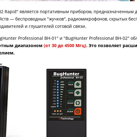
-02 Rapid" является портативным прибором, предназначенным 
ств — беспроводных "жучков", радиомикрофонов, скрытых бе
одавителей и глушителей сотовой связи.
unter Professional BH-01" и "BugHunter Professional BH-02" об
отным диапазоном
(от 30 до 4500 Мгц).
Это позволяет расши
елием.