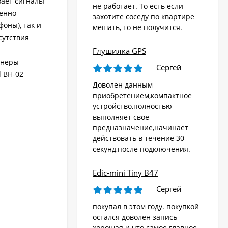
вает сигналы
не работает. То есть если
бенно
захотите соседу по квартире
оны), так и
мешать, то не получится.
сутствия
Глушилка GPS
енеры
Сергей
l BH-02
Доволен данным
приобретением,компактное
устройство,полностью
выполняет своё
предназначение,начинает
действовать в течение 30
секунд,после подключения.
Edic-mini Tiny B47
Сергей
покупал в этом году. покупкой
остался доволен запись
хорошая и что самое главное