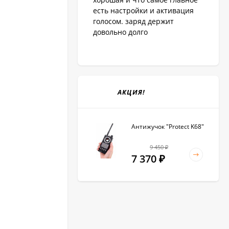
есть настройки и активация
голосом. заряд держит
довольно долго
АКЦИЯ!
Антижучок "Protect K68"
9 450
₽
7 370
₽