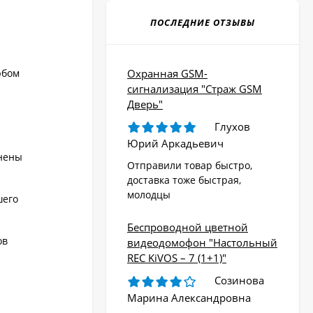
ПОСЛЕДНИЕ ОТЗЫВЫ
Охранная GSM-
юбом
сигнализация "Страж GSM
Дверь"
Глухов
Юрий Аркадьевич
лнены
Отправили товар быстро,
доставка тоже быстрая,
молодцы
шего
Беспроводной цветной
ов
видеодомофон "Настольный
REC KiVOS – 7 (1+1)"
Созинова
Марина Александровна