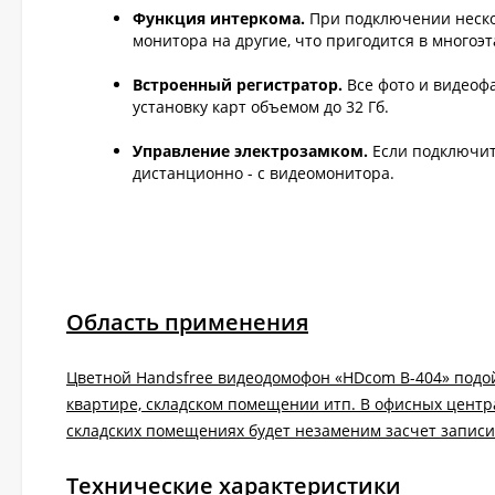
Функция интеркома.
При подключении неско
монитора на другие, что пригодится в много
Встроенный регистратор.
Все фото и видеоф
установку карт объемом до 32 Гб.
Управление электрозамком.
Если подключить
дистанционно - с видеомонитора.
Область применения
Цветной Handsfree видеодомофон «HDcom B-404» подойд
квартире, складском помещении итп. В офисных центр
складских помещениях будет незаменим засчет запис
Технические характеристики