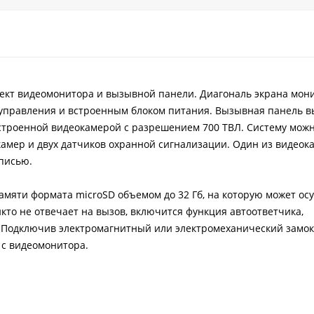
ект видеомонитора и вызывной панели. Диагональ экрана мон
 управления и встроенным блоком питания. Вызывная панель 
встроенной видеокамерой с разрешением 700 ТВЛ. Систему мож
камер и двух датчиков охранной сигнализации. Один из видеок
писью.
мяти формата microSD объемом до 32 Гб, на которую может ос
икто не отвечает на вызов, включится функция автоответчика,
Подключив электромагнитный или электромеханический замок
 с видеомонитора.