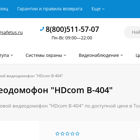
рлиц
Гарантии и правила возврата
Еще
8(800)511-57-07
safetus.ru
Пн-Вс 09:00—22:00
тупа
Системы охраны
Видеонаблюдение
Ц
ой видеодомофон "HDcom B-404"
еодомофон "HDcom B-404"
вой видеодомофон "HDcom B-404" по доступной цене в Тол