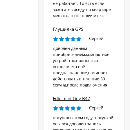
не работает. То есть если
захотите соседу по квартире
мешать, то не получится.
Глушилка GPS
Сергей
Доволен данным
приобретением,компактное
устройство,полностью
выполняет своё
предназначение,начинает
действовать в течение 30
секунд,после подключения.
Edic-mini Tiny B47
Сергей
покупал в этом году. покупкой
остался доволен запись
хорошая и что самое главное