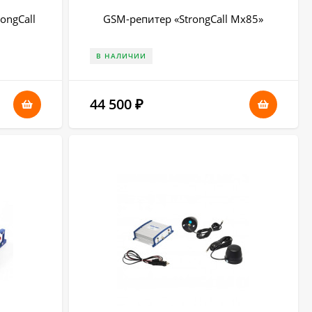
ongCall
GSM-репитер «StrongCall Mx85»
В НАЛИЧИИ
44 500
₽