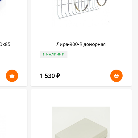
MDx85
Лира-900-R донорная
В НАЛИЧИИ
1 530
₽