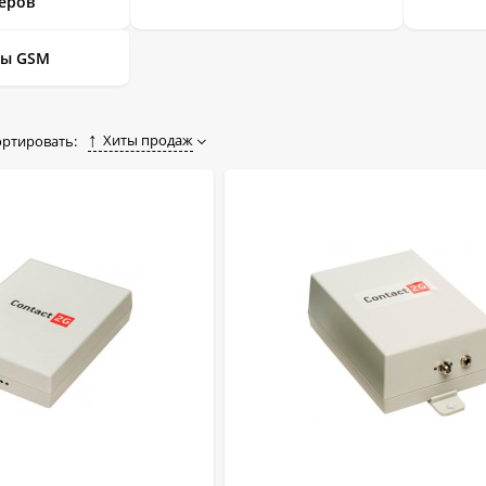
еров
ры GSM
Хиты продаж
ортировать: