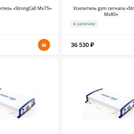
тель «StrongCall Mx75»
Усилитель gsm сигнала «Str
Mx80»
В НАЛИЧИИ
36 530
₽