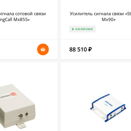
игнала сотовой связи
Усилитель сигнала связи «St
ongCall Мх85S»
Mx90»
В НАЛИЧИИ
88 510
₽