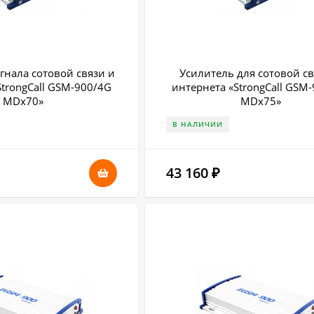
гнала сотовой связи и
Усилитель для сотовой св
StrongCall GSM-900/4G
интернета «StrongCall GSM
MDх70»
MDх75»
В НАЛИЧИИ
43 160
₽