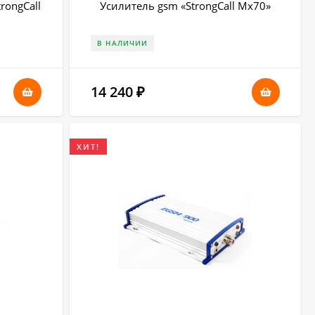
rongCall
Усилитель gsm «StrongCall Mx70»
В НАЛИЧИИ
14 240
₽
ХИТ!