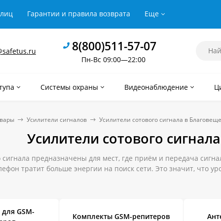
рлиц
Гарантии и правила возврата
Еще
8(800)511-57-07
safetus.ru
Пн-Вс 09:00—22:00
тупа
Системы охраны
Видеонаблюдение
Ц
овары
Усилители сигналов
Усилители сотового сигнала в Благовещ
Усилители сотового сигнала
 сигнала предназначены для мест, где приём и передача сигна
елефон тратит больше энергии на поиск сети. Это значит, что у
ащается. С усилителем связи такой ситуации можно избежать. В
 звонков.
ый и недорогой усилитель сотового сигнала по доступной цене
 для GSM-
Комплекты GSM-репитеров
Ант