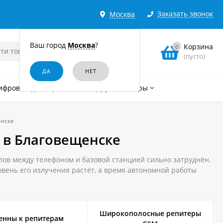
Заказать звонок
Москва
Ваш город
Москва
?
Корзина
0
(пусто)
ифровые диктофоны
Другие товары
енске
 в Благовещенске
лов между телефоном и базовой станцией сильно затруднён.
ровень его излучения растёт, а время автономной работы
 зоне его установки всегда будет качественный и
 в Благовещенске можно, сделав заказ в нашем интернет-
Широкополосные репитеры
енны к репитерам