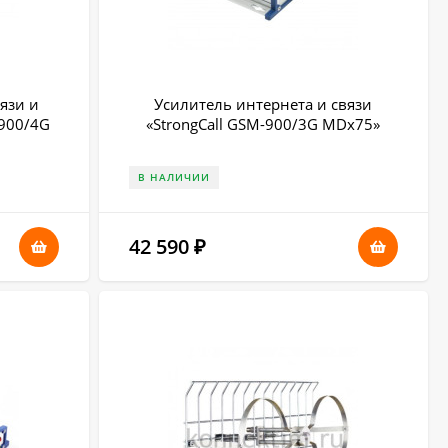
язи и
Усилитель интернета и связи
-900/4G
«StrongCall GSM-900/3G MDх75»
В НАЛИЧИИ
42 590
₽