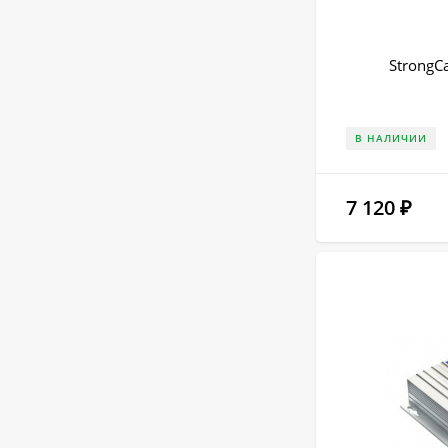
StrongCa
В НАЛИЧИИ
7 120
₽