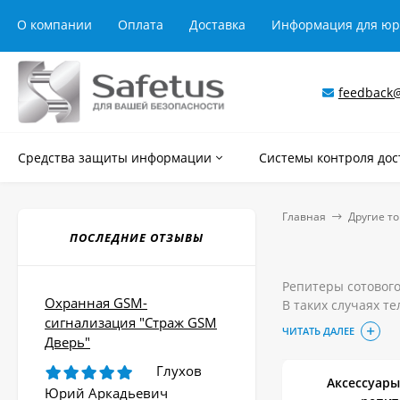
О компании
Оплата
Доставка
Информация для ю
feedback@
Средства защиты информации
Системы контроля дос
Главная
Другие т
ПОСЛЕДНИЕ ОТЗЫВЫ
Репитеры сотового
Охранная GSM-
В таких случаях т
сигнализация "Страж GSM
стремительно сокр
ЧИТАТЬ ДАЛЕЕ
Дверь"
стабильный приём
Купить качественн
Глухов
магазине.
Аксессуары
Юрий Аркадьевич