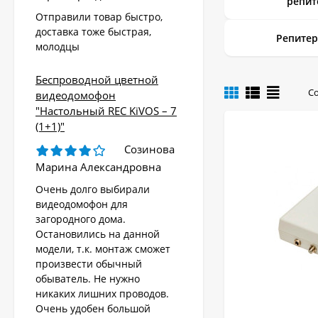
репит
Отправили товар быстро,
доставка тоже быстрая,
Репите
молодцы
Беспроводной цветной
С
видеодомофон
"Настольный REC KiVOS – 7
(1+1)"
Созинова
Марина Александровна
Очень долго выбирали
видеодомофон для
загородного дома.
Остановились на данной
модели, т.к. монтаж сможет
произвести обычный
обыватель. Не нужно
никаких лишних проводов.
Очень удобен большой