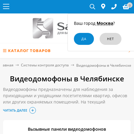
0
Ваш город
Москва
?
КАТАЛОГ ТОВАРОВ
Главная
Системы контроля доступа
Видеодомофоны в Челябинске
Видеодомофоны в Челябинске
Видеодомофоны предназначены для наблюдения за
приходящими и уходящими посетителями квартир, офисов
или других охраняемых помещений. На текущий
момент устройства пользуются огромной популярностью, и
ЧИТАТЬ ДАЛЕЕ
их устанавливают на очень большом количестве
разнообразных объектов. Все модели имеют крепкую,
надёжную конструкцию, а поэтому их панели вызова могут
Вызывные панели видеодомофонов
свободно устанавливаться на открытом воздухе с наружной