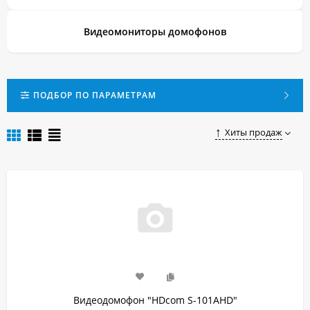
стороны зданий.
Выгодно приобрести качественный и недорогой
Видеомониторы домофонов
видеодомофон в Челябинске можно, сделав заказ в нашем
магазине.
ПОДБОР ПО ПАРАМЕТРАМ
Хиты продаж
Видеодомофон "HDcom S-101AHD"