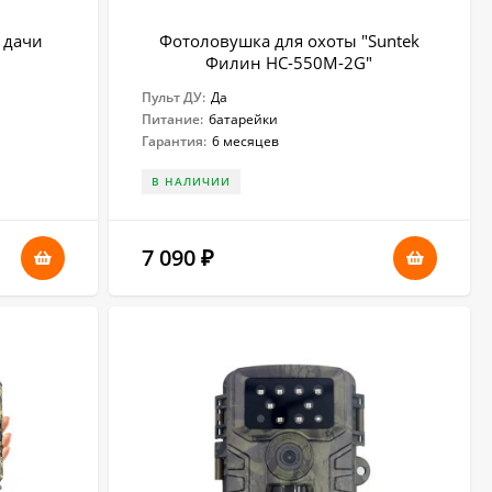
 дачи
Фотоловушка для охоты "Suntek
Филин HC-550M-2G"
Пульт ДУ:
Да
Питание:
батарейки
Гарантия:
6 месяцев
В НАЛИЧИИ
7 090
₽