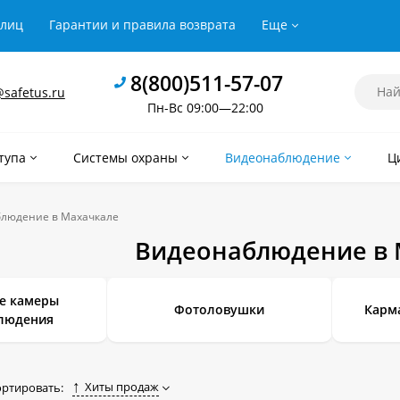
рлиц
Гарантии и правила возврата
Еще
8(800)511-57-07
safetus.ru
Пн-Вс 09:00—22:00
тупа
Системы охраны
Видеонаблюдение
Ц
людение в Махачкале
Видеонаблюдение в 
е камеры
Фотоловушки
Карм
людения
Хиты продаж
ортировать: