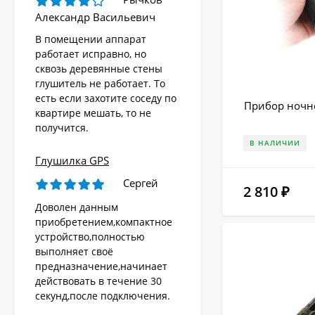
Александр Васильевич
В помещении аппарат
работает исправно, но
сквозь деревянные стены
глушитель не работает. То
есть если захотите соседу по
Прибор ночно
квартире мешать, то не
получится.
В НАЛИЧИИ
Глушилка GPS
Сергей
2 810
₽
Доволен данным
приобретением,компактное
устройство,полностью
выполняет своё
предназначение,начинает
действовать в течение 30
секунд,после подключения.