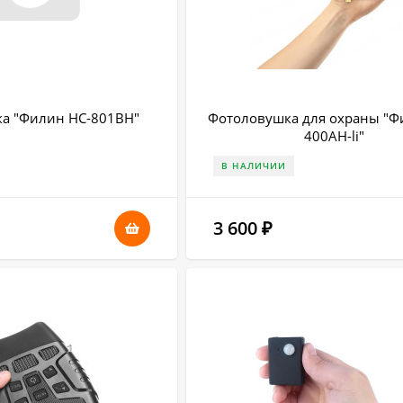
а "Филин HC-801BH"
Фотоловушка для охраны "Ф
400AH-li"
В НАЛИЧИИ
3 600
₽