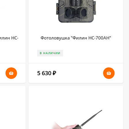
илин HC-
Фотоловушка "Филин HC-700AH"
В НАЛИЧИИ
5 630
₽