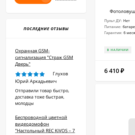
Фотоловуш
Пульт ДУ:
Нет
Питание:
батар
ПОСЛЕДНИЕ ОТЗЫВЫ
Гарантия:
6 мес
Охранная GSM-
В НАЛИЧИИ
сигнализация "Страж GSM
Дверь"
6 410
₽
Глухов
Юрий Аркадьевич
Отправили товар быстро,
доставка тоже быстрая,
молодцы
Беспроводной цветной
видеодомофон
"Настольный REC KiVOS – 7