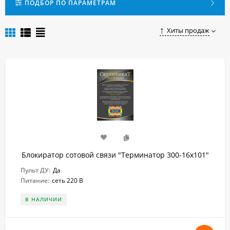
образом они предназначены для обеспечения
ПОДБОР ПО ПАРАМЕТРАМ
персональной безопасности.
Купить качественный и недорогой стационарный
Хиты продаж
подавитель (глушилку) по доступной цене в Пензе можно,
сделав заказ в нашем интернет-магазине.
Блокиратор сотовой связи "Терминатор 300-16х101"
Пульт ДУ:
Да
Питание:
сеть 220 В
В НАЛИЧИИ