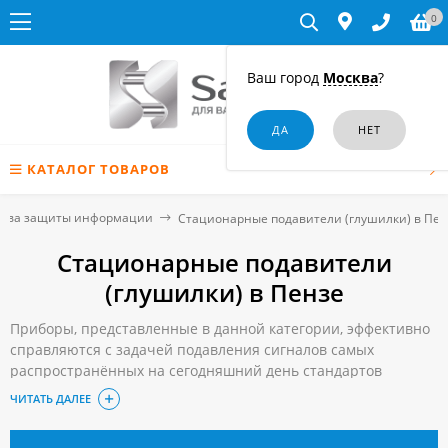
0
Ваш город
Москва
?
КАТАЛОГ ТОВАРОВ
ства защиты информации
Стационарные подавители (глушилки) в Пен
Стационарные подавители
(глушилки) в Пензе
Приборы, представленные в данной категории, эффективно
справляются с задачей подавления сигналов самых
распространённых на сегодняшний день стандартов
мобильной связи и передачи данных. Речь прежде всего
ЧИТАТЬ ДАЛЕЕ
идёт о GSM и CDMA, а также о технологиях 3G и 4G. Область
применения подавителей предельно широка, но главным