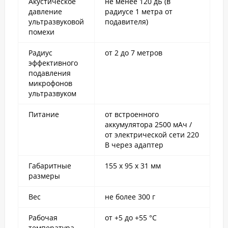
Акустическое
не менее 120 дБ (в
давление
радиусе 1 метра от
ультразвуковой
подавителя)
помехи
Радиус
от 2 до 7 метров
эффективного
подавления
микрофонов
ультразвуком
Питание
от встроенного
аккумулятора 2500 мАч /
от электрической сети 220
В через адаптер
Габаритные
155 х 95 х 31 мм
размеры
Вес
не более 300 г
Рабочая
от +5 до +55 °С
температура