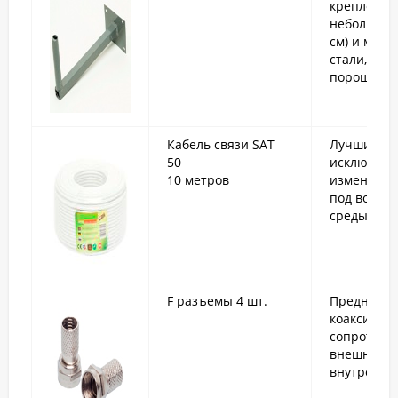
крепления
небольшие
см) и малый
стали, по
порошково
Кабель связи SAT
Лучшие ко
50
исключите
10 метров
изменения 
под возде
среды.
F разъемы 4 шт.
Предназна
коаксиаль
сопротивле
внешней (
внутренней