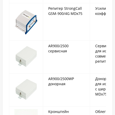
Репитер StrongCall
Усилитель 
GSM-900/4G MDx75
коэффицие
AR900/2500
Сервисная
сервисная
для испол
совместно
репитерам
AR900/2500WP
Донорная 
донорная
для исполь
с широкоп
MDх75 или
Кронштейн
Облегченн