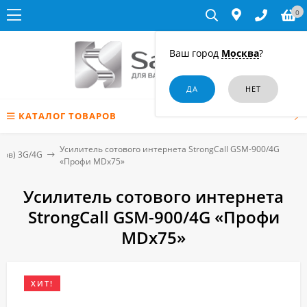
0
Ваш город
Москва
?
КАТАЛОГ ТОВАРОВ
Усилитель сотового интернета StrongCall GSM-900/4G
ров) 3G/4G
«Профи MDх75»
Усилитель сотового интернета
StrongCall GSM-900/4G «Профи
MDх75»
ХИТ!