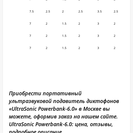
7.5
2.5
2
2.5
3.5
2.5
7
2
1.5
2
3
2
7
2
1.5
2
3
2
7
2
1.5
2
3
2
Приобрести портативный
ультразвуковой подавитель диктофонов
«UltraSonic Powerbank-6.0» в Москве вы
можете, оформив заказ на нашем сайте.
UltraSonic Powerbank-6.0: цена, отзывы,
подробное описание.