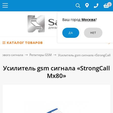
0
Ваш город
Москва
?
КАТАЛОГ ТОВАРОВ
отового сигнала
Репитеры GSM
Усилитель gsm сигнала «StrongCall 
Усилитель gsm сигнала «StrongCall
Mx80»