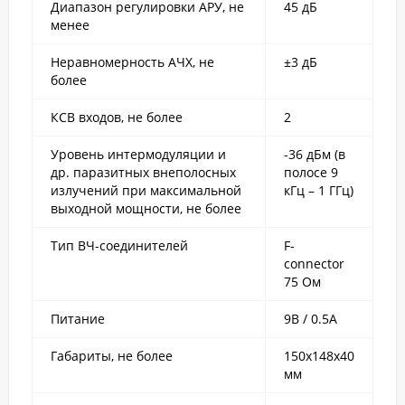
Диапазон регулировки АРУ, не
45 дБ
менее
Неравномерность АЧХ, не
±3 дБ
более
КСВ входов, не более
2
Уровень интермодуляции и
-36 дБм (в
др. паразитных внеполосных
полосе 9
излучений при максимальной
кГц – 1 ГГц)
выходной мощности, не более
Тип ВЧ-соединителей
F-
connector
75 Ом
Питание
9В / 0.5А
Габариты, не более
150x148x40
мм