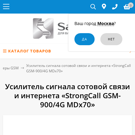
0
Ваш город
Москва
?
КАТАЛОГ ТОВАРОВ
Усилитель сигнала сотовой связи и интернета «StrongCall
итеры GSM
GSM-900/4G MDх70»
Усилитель сигнала сотовой связи
и интернета «StrongCall GSM-
900/4G MDх70»