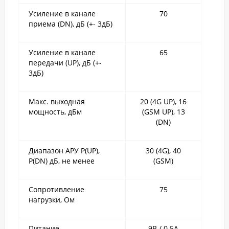
Усиление в канале
70
приема (DN), дБ (+- 3дБ)
Усиление в канале
65
передачи (UP), дБ (+-
3дБ)
Макс. выходная
20 (4G UP), 16
мощность, дБм
(GSM UP), 13
(DN)
Диапазон АРУ P(UP),
30 (4G), 40
P(DN) дБ, не менее
(GSM)
Сопротивление
75
нагрузки, Ом
Питание
9B / 0.5A