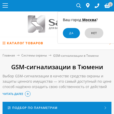
0
Ваш город
Москва
?
КАТАЛОГ ТОВАРОВ
Главная
Системы охраны
GSM-сигнализации в Тюмени
GSM-сигнализации в Тюмени
Выбор GSM-сигнализации в качестве средства охраны и
защиты ценного имущества — это самый доступный по цене
способ надёжно оградить свою собственность от действий
злоумышленников и от непредвиденных поломок домашнего
ЧИТАТЬ ДАЛЕЕ
оборудования, которые могут привести к затоплению или к
пожару. Вы всегда будете в курсе того, что происходит в
квартире или в доме, когда вас там нет.
ПОДБОР ПО ПАРАМЕТРАМ
Чтобы приобрести GSM-сигнализацию в Тюмени,