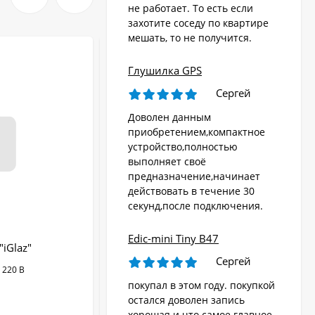
не работает. То есть если
захотите соседу по квартире
мешать, то не получится.
Глушилка GPS
Сергей
Доволен данным
приобретением,компактное
устройство,полностью
выполняет своё
предназначение,начинает
действовать в течение 30
секунд,после подключения.
Edic-mini Tiny B47
"iGlaz"
Сверхмощный мультичастотный
Сергей
подавитель «Терминатор 200-8х42»
 220 В
Пульт ДУ:
Нет
покупал в этом году. покупкой
Питание:
сеть 220 В
остался доволен запись
хорошая и что самое главное