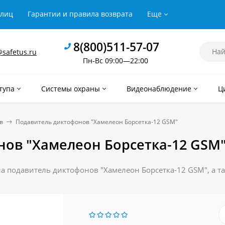
рлиц
Гарантии и правила возврата
Еще
8(800)511-57-07
safetus.ru
Пн-Вс 09:00—22:00
тупа
Системы охраны
Видеонаблюдение
Ц
в
Подавитель диктофонов "Хамелеон Борсетка-12 GSM"
ов "Хамелеон Борсетка-12 GSM
на подавитель диктофонов "Хамелеон Борсетка-12 GSM", а та