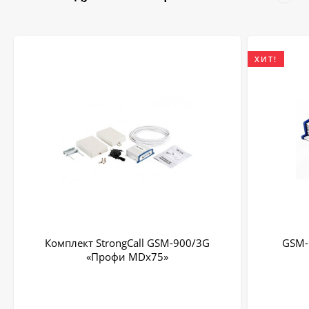
ХИТ!
Комплект StrongCall GSM-900/3G
GSM-
«Профи MDх75»