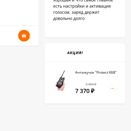
есть настройки и активация
голосом. заряд держит
В НАЛИЧИИ
довольно долго
49 730
₽
АКЦИЯ!
Антижучок "Protect K68"
9 450
₽
7 370
₽