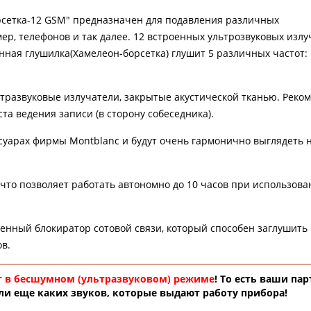
рсетка-12 GSM" предназначен для подавления различных
р, телефонов и так далее. 12 встроенных ультрозвуковых излу
енная глушилка(Хамелеон-борсетка) глушит 5 различных частот:
ьтразвуковые излучатели, закрытые акустической тканью. Реко
та ведения записи (в сторону собеседника).
суарах фирмы Montblanc и будут очень гармонично выглядеть н
что позволяет работать автономно до 10 часов при использов
нный блокиратор сотовой связи, который способен заглушить 
в.
 в бесшумном (ультразвуковом) режиме
! То есть ваши па
ли еще каких звуков, которые выдают работу прибора!