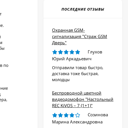
ПОСЛЕДНИЕ ОТЗЫВЫ
т
е.
Охранная GSM-
сигнализация "Страж GSM
й
Дверь"
ем
обы
Глухов
Юрий Аркадьевич
в по
Отправили товар быстро,
доставка тоже быстрая,
молодцы
ение
Беспроводной цветной
д
видеодомофон "Настольный
ера,
REC KiVOS – 7 (1+1)"
Созинова
Марина Александровна