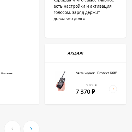
есть настройки и активация
голосом. заряд держит
довольно долго
АКЦИЯ!
Антижучок "Protect K68"
им больше
9 450
₽
7 370
₽