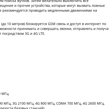
м поиска жучков. Затем желательно выключить все
свещение и прочие устройства, которые могут вызвать ложные
е рекомендуется проводить медленными движениями на
(до 10 метров) блокируется GSM связь и доступ в интернет по
озможности принимать и совершать звонки, отправлять и получа
 посредством 3G и 4G LTE.
0 МГц.
 МГц, 3G 2100 МГц, 4G 800 МГц, CDMA 700 МГц, 4G 2600 МГц.
близости базовых станций).