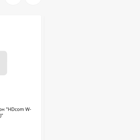
он "HDcom W-
Видеодомофон с Wi-Fi "HDcom W-
)"
706AHD-IP"
Гарантия:
6 месяцев