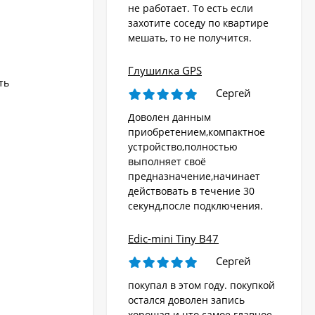
не работает. То есть если
захотите соседу по квартире
мешать, то не получится.
Глушилка GPS
ть
Сергей
Доволен данным
приобретением,компактное
устройство,полностью
выполняет своё
предназначение,начинает
действовать в течение 30
секунд,после подключения.
Edic-mini Tiny B47
Сергей
покупал в этом году. покупкой
остался доволен запись
хорошая и что самое главное