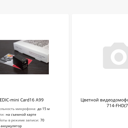
EDIC-mini Card16 A99
Цветной видеодомоф
714-FHD(7
ельность микрофона:
до 15 м
ти:
на съемной карте
боты в режиме записи:
70
аккумулятор