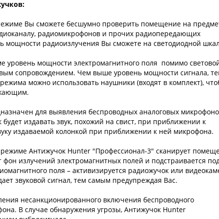
учков:
режиме Вы сможете бесшумно проверить помещение на предме
адиоканалу, радиомикрофонов и прочих радиопередающих
нь мощности радиоизлучения Вы сможете на светодиодной шкал
е уровень мощности электромагнитного поля помимо светово
овым сопровождением. Чем выше уровень мощности сигнала, т
 режима можно использовать наушники (входят в комплект), чт
ужающим.
назначен для выявления беспроводных аналоговых микрофоно
 будет издавать звук, похожий на свист, при приближении к
вуку издаваемой колонкой при приближении к ней микрофона.
режиме Антижучок Hunter "Профессионал-3" сканирует помещ
т фон излучений электромагнитных полей и подстраивается по
диомагнитного поля – активизируется радиожучок или видеокам
ает звуковой сигнал, тем самым предупреждая Вас.
ения несанкционированного включения беспроводного
фона. В случае обнаружения угрозы, Антижучок Hunter