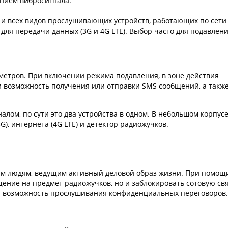
ением вибросигнала.
 и всех видов прослушивающих устройств, работающих по сети
для передачи данных (3G и 4G LTE). Выбор часто для подавлен
 метров. При включении режима подавления, в зоне действия
 и возможность получения или отправки SMS сообщений, а такж
лом, по сути это два устройства в одном. В небольшом корпус
G), интернета (4G LTE) и детектор радиожучков.
дим людям, ведущим активный деловой образ жизни. При помощ
ение на предмет радиожучков, но и заблокировать сотовую св
ю возможность прослушивания конфиденциальных переговоров.