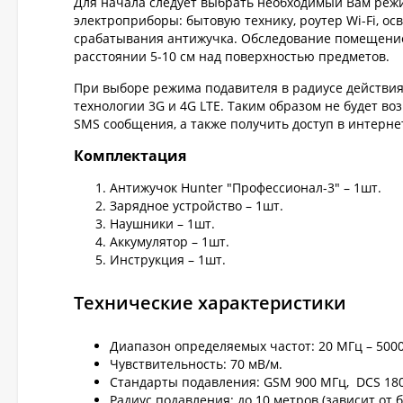
Для начала следует выбрать необходимый Вам режи
электроприборы: бытовую технику, роутер Wi-Fi, о
срабатывания антижучка. Обследование помещени
расстоянии 5-10 см над поверхностью предметов.
При выборе режима подавителя в радиусе действия 
технологии 3G и 4G LTE. Таким образом не будет в
SMS сообщения, а также получить доступ в интернет
Комплектация
Антижучок Hunter "Профессионал-3" – 1шт.
Зарядное устройство – 1шт.
Наушники – 1шт.
Аккумулятор – 1шт.
Инструкция – 1шт.
Технические характеристики
Диапазон определяемых частот: 20 МГц – 500
Чувствительность: 70 мВ/м.
Стандарты подавления: GSM 900 МГц, DCS 1800
Радиус подавления: до 10 метров (зависит от 