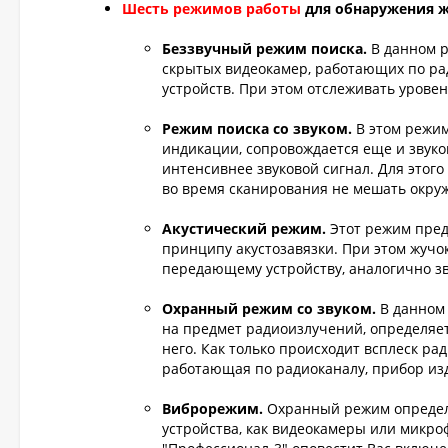
Шесть режимов работы
для обнаружения ж
Беззвучный режим поиска.
В данном 
скрытых видеокамер, работающих по р
устройств. При этом отслеживать урове
Режим поиска со звуком.
В этом режим
индикации, сопровождается еще и звук
интенсивнее звуковой сигнал. Для этого
во время сканирования не мешать окр
Акустический режим.
Этот режим пред
принципу акустозавязки. При этом жучок
передающему устройству, аналогично з
Охранный режим со звуком.
В данном 
на предмет радиоизлучений, определяе
него. Как только происходит всплеск ра
работающая по радиоканалу, прибор изд
Виброрежим.
Охранный режим определ
устройства, как видеокамеры или микро