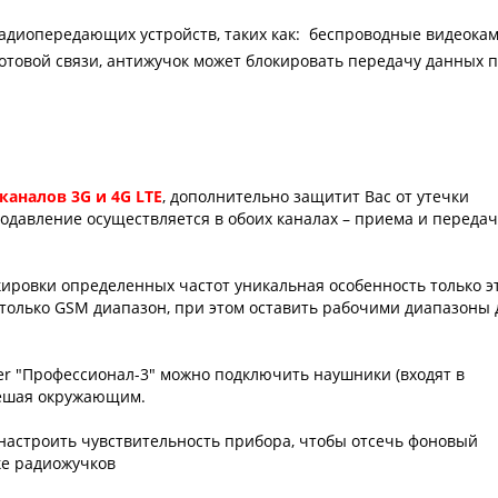
адиопередающих устройств, таких как: беспроводные видеокам
сотовой связи, антижучок может блокировать передачу данных 
каналов 3G и 4G LTE
, дополнительно защитит Вас от утечки
давление осуществляется в обоих каналах – приема и переда
ировки определенных частот уникальная особенность только э
 только GSM диапазон, при этом оставить рабочими диапазоны 
er "Профессионал-3" можно подключить наушники (входят в
мешая окружающим.
астроить чувствительность прибора, чтобы отсечь фоновый
ке радиожучков