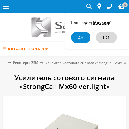
0
Ваш город
Москва
?
КАТАЛОГ ТОВАРОВ
нала
Репитеры GSM
Усилитель сотового сигнала «StrongCall Mx60 ver.
Усилитель сотового сигнала
«StrongCall Mx60 ver.light»