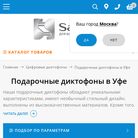
0
Ваш город
Москва
?
КАТАЛОГ ТОВАРОВ
Главная
Цифровые диктофоны
Подарочные диктофоны в Уфе
Подарочные диктофоны в Уфе
Наши подарочные диктофоны обладают уникальными
характеристиками, имеют необычный стильный дизайн,
выполнены из высококачественных материалов. Кроме того,
каждый из них поставляется в эксклюзивном футляре, что
ЧИТАТЬ ДАЛЕЕ
придает такому подарку законченный вид и избавляет
клиента от забот о достойной упаковке.
Купить качественный и недорогой подарочный диктофон по
ПОДБОР ПО ПАРАМЕТРАМ
доступной цене в Уфе вы можете, сделав заказ в нашем