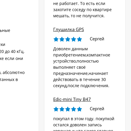
не работает. То есть если
захотите соседу по квартире
мешать, то не получится.
Глушилка GPS
льные
Сергей
ехи
Доволен данным
0 до 40 кГц.
приобретением,компактное
же если они
устройство,полностью
выполняет своё
в, абсолютно
предназначение,начинает
танных в
действовать в течение 30
секунд,после подключения.
Edic-mini Tiny B47
Сергей
покупал в этом году. покупкой
остался доволен запись
хорошая и что самое главное