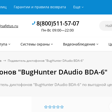
рлиц
Гарантии и правила возврата
Еще
8(800)511-57-07
safetus.ru
Пн-Вс 09:00—22:00
тупа
Системы охраны
Видеонаблюдение
Ц
в
Подавитель диктофонов "BugHunter DAudio BDA-6"
нов "BugHunter DAudio BDA-6"
ель диктофонов "BugHunter DAudio BDA-6" по выгодной цен