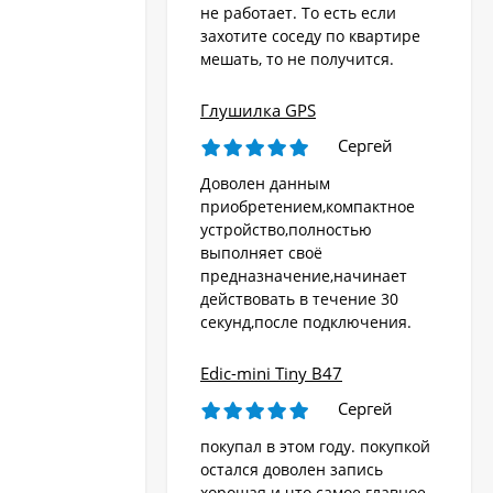
не работает. То есть если
захотите соседу по квартире
мешать, то не получится.
Глушилка GPS
Сергей
Доволен данным
приобретением,компактное
устройство,полностью
выполняет своё
предназначение,начинает
действовать в течение 30
секунд,после подключения.
Edic-mini Tiny B47
Сергей
покупал в этом году. покупкой
остался доволен запись
хорошая и что самое главное