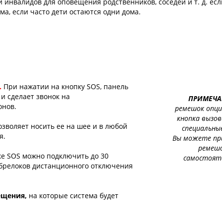
 инвалидов для оповещения родственников, соседей и т. д. есл
ма, если часто дети остаются одни дома.
.
При нажатии на кнопку SOS, панель
и сделает звонок на
ПРИМЕЧА
онов.
ремешок опци
кнопка вызо
позволяет носить ее на шее и в любой
специальны
ия.
Вы можете пр
ремеш
ке SOS можно подключить до 30
самостоят
е брелоков дистанционного отключения
ещения,
на которые система будет