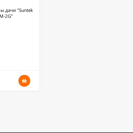
ы дачи "Suntek
Индикатор поля "Hunter 007-Intellect"
M-2G"
Питание:
аккумулятор
Гарантия:
6 месяцев
В НАЛИЧИИ
8 100
₽