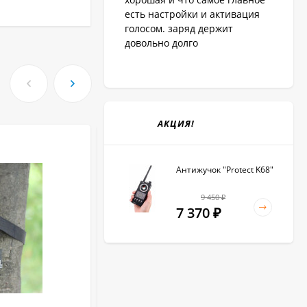
есть настройки и активация
голосом. заряд держит
довольно долго
АКЦИЯ!
Антижучок "Protect K68"
9 450
₽
7 370
₽