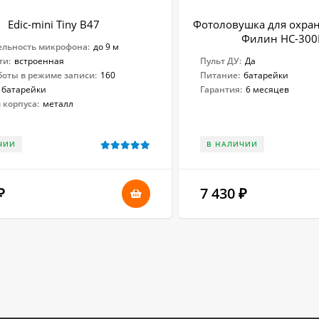
Edic-mini Tiny B47
Фотоловушка для охран
Филин HC-300
ельность микрофона:
до 9 м
ти:
встроенная
Пульт ДУ:
Да
боты в режиме записи:
160
Питание:
батарейки
батарейки
Гарантия:
6 месяцев
 корпуса:
металл
ЧИИ
В НАЛИЧИИ
7 430
₽
₽