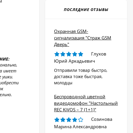
и
ПОСЛЕДНИЕ ОТЗЫВЫ
Охранная GSM-
сигнализация "Страж GSM
Дверь"
Глухов
НИЕ:
Юрий Аркадьевич
онально,
Отправили товар быстро,
ва имеет
доставка тоже быстрая,
е ушки.
иобрести
молодцы
ок
ельно.
Беспроводной цветной
видеодомофон "Настольный
REC KiVOS – 7 (1+1)"
Созинова
Марина Александровна