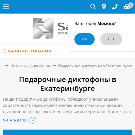
0
Ваш город
Москва
?
КАТАЛОГ ТОВАРОВ
ая
Цифровые диктофоны
Подарочные диктофоны в Екатеринбурге
Подарочные диктофоны в
Екатеринбурге
Наши подарочные диктофоны обладают уникальными
характеристиками, имеют необычный стильный дизайн,
выполнены из высококачественных материалов. Кроме того,
каждый из них поставляется в эксклюзивном футляре, что
ЧИТАТЬ ДАЛЕЕ
придает такому подарку законченный вид и избавляет
клиента от забот о достойной упаковке.