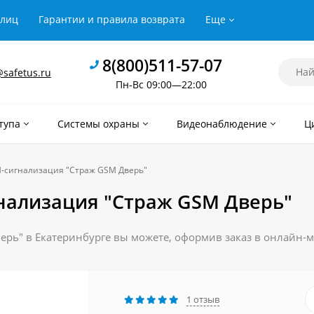
рлиц
Гарантии и правила возврата
Еще
8(800)511-57-07
safetus.ru
Пн-Вс 09:00—22:00
тупа
Системы охраны
Видеонаблюдение
Ц
-сигнализация "Страж GSM Дверь"
нализация "Страж GSM Дверь"
ь" в Екатеринбурге вы можете, оформив заказ в онлайн-маг
1 отзыв