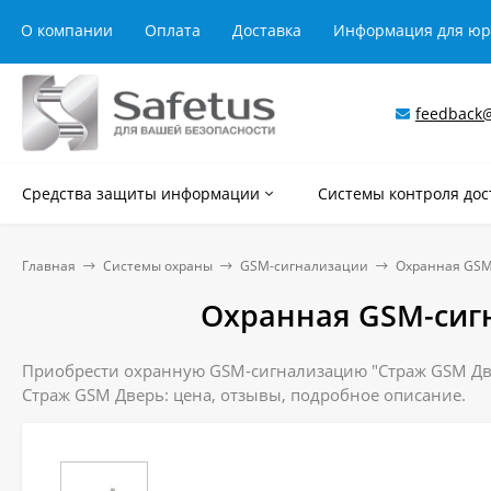
О компании
Оплата
Доставка
Информация для ю
feedback@
Средства защиты информации
Системы контроля дос
Главная
Системы охраны
GSM-сигнализации
Охранная GSM
Охранная GSM-сиг
Приобрести охранную GSM-сигнализацию "Страж GSM Двер
Страж GSM Дверь: цена, отзывы, подробное описание.