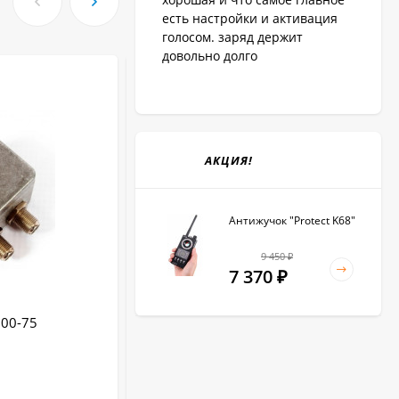
есть настройки и активация
голосом. заряд держит
довольно долго
АКЦИЯ!
Антижучок "Protect K68"
9 450
₽
7 370
₽
900-75
Антенна AR900/4G WP донорная