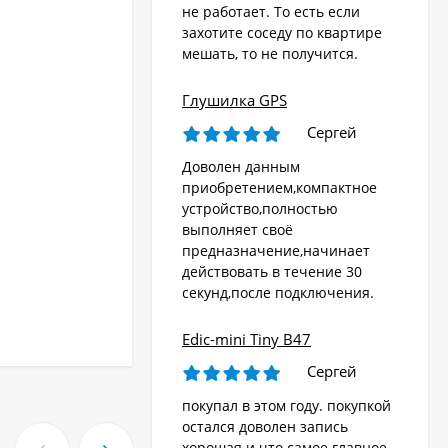
не работает. То есть если
захотите соседу по квартире
мешать, то не получится.
Глушилка GPS
Сергей
Доволен данным
приобретением,компактное
устройство,полностью
выполняет своё
предназначение,начинает
действовать в течение 30
секунд,после подключения.
Edic-mini Tiny B47
Сергей
покупал в этом году. покупкой
остался доволен запись
хорошая и что самое главное