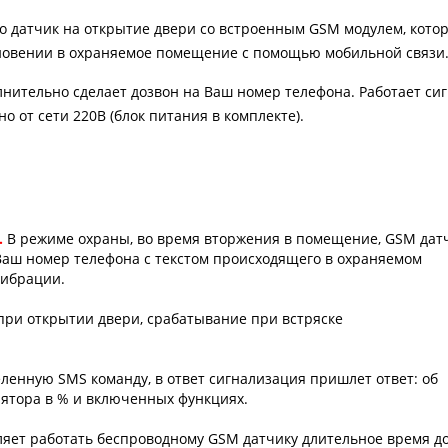
то датчик на открытие двери со встроенным GSM модулем, кото
овении в охраняемое помещение с помощью мобильной связи
нительно сделает дозвон на Ваш номер телефона. Работает си
о от сети 220В (блок питания в комплекте).
.
В режиме охраны, во время вторжения в помещение, GSM дат
Ваш номер телефона с текстом происходящего в охраняемом
вибрации.
при открытии двери, срабатывание при встряске
ленную SMS команду, в ответ сигнализация пришлет ответ: об
лятора в % и включенных функциях.
оляет работать беспроводному GSM датчику длительное время д