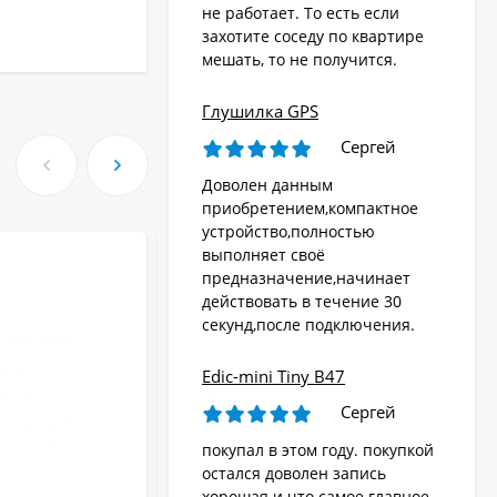
не работает. То есть если
захотите соседу по квартире
мешать, то не получится.
Глушилка GPS
Сергей
Доволен данным
приобретением,компактное
устройство,полностью
выполняет своё
предназначение,начинает
действовать в течение 30
секунд,после подключения.
Edic-mini Tiny B47
Сергей
покупал в этом году. покупкой
остался доволен запись
хорошая и что самое главное