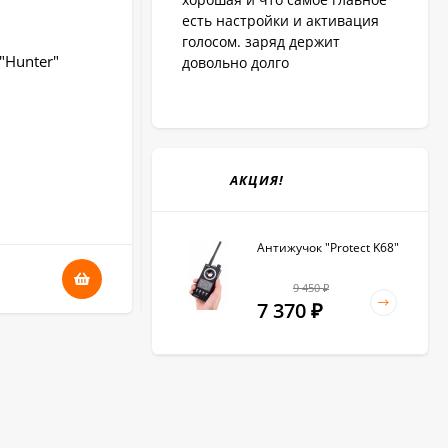
есть настройки и активация
голосом. заряд держит
"Hunter"
Дверной Wi-Fi видеоглазок «iHome-
довольно долго
GLAZ»
Питание:
сеть 220 В
Гарантия:
6 месяцев
АКЦИЯ!
В НАЛИЧИИ
Антижучок "Protect K68"
3 710
₽
9 450
₽
7 370
₽