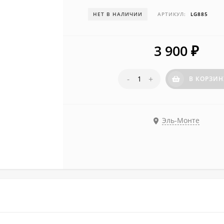
НЕТ В НАЛИЧИИ
АРТИКУЛ:
LG885
3 900
₽
-
+
В КОРЗИН
Эль-Монте