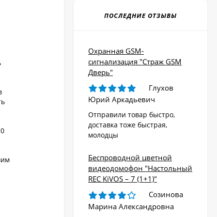
ПОСЛЕДНИЕ ОТЗЫВЫ
Охранная GSM-
сигнализация "Страж GSM
ь
Дверь"
Глухов
в
Юрий Аркадьевич
ть
Отправили товар быстро,
доставка тоже быстрая,
10
молодцы
Беспроводной цветной
шим
видеодомофон "Настольный
REC KiVOS – 7 (1+1)"
Созинова
Марина Александровна