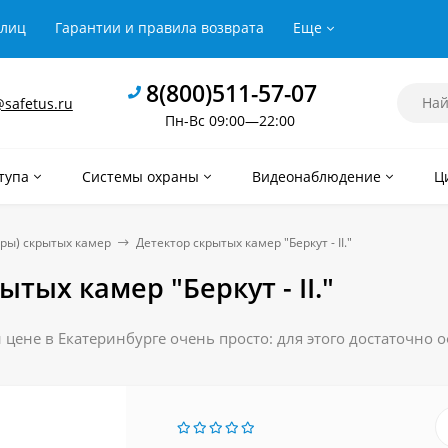
рлиц
Гарантии и правила возврата
Еще
8(800)511-57-07
safetus.ru
Пн-Вс 09:00—22:00
тупа
Системы охраны
Видеонаблюдение
Ц
ры) скрытых камер
Детектор скрытых камер "Беркут - II."
тых камер "Беркут - II."
ой цене в Екатеринбурге очень просто: для этого достаточно 