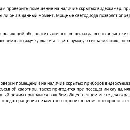
ам проверить помещение на наличие скрытых видеокамер, пр
ны ли они в данный момент. Мощные светодиода позволят опре
зволяющий обезопасить личные вещи, когда вы оставляете их 
новение к антижучку включит светошумовую сигнализацию, о
проверки помещений на наличие скрытых приборов видеосъемки
 съемной квартиры, также пригодится при посещении сауны, ил
ный режим пригодится в любом общественном месте для охра
я предотвращения незаметного проникновения постороннего ч