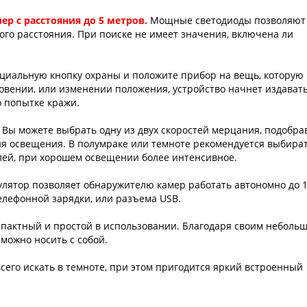
р с расстояния до 5 метров.
Мощные светодиоды позволяют
ого расстояния. При поиске не имеет значения, включена ли
циальную кнопку охраны и положите прибор на вещь, которую
вении, или изменении положения, устройство начнет издават
о попытке кражи.
.
Вы можете выбрать одну из двух скоростей мерцания, подобра
ня освещения. В полумраке или темноте рекомендуется выбира
лей, при хорошем освещении более интенсивное.
улятор позволяет обнаружителю камер работать автономно до 
елефонной зарядки, или разъема USB.
мпактный и простой в использовании. Благодаря своим неболь
 можно носить с собой.
его искать в темноте, при этом пригодится яркий встроенный