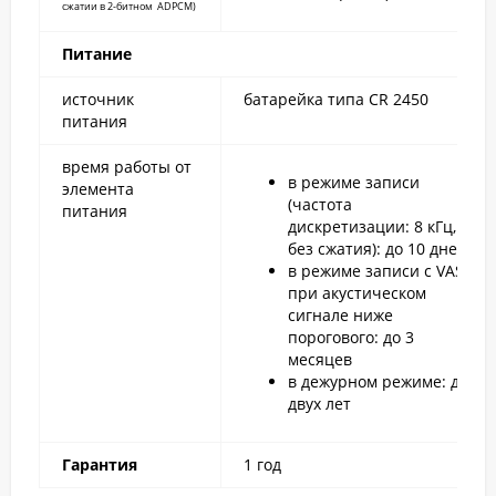
сжатии в 2-битном ADPCM)
Питание
источник
батарейка типа CR 2450
питания
время работы от
в режиме записи
элемента
(частота
питания
дискретизации: 8 кГц,
без сжатия): до 10 дней
в режиме записи с VAS
при акустическом
сигнале ниже
порогового: до 3
месяцев
в дежурном режиме: до
двух лет
Гарантия
1 год