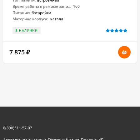
Тип памяти:
встроенная
Время работы в режиме записи:
160
Питание:
батарейки
Материал корпуса:
металл
В НАЛИЧИИ
7 875
₽
8(800)511-57-07
Адрес пункта выдачи: г. Екатеринбург, ул. Баумана, 4Б