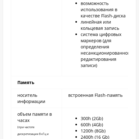
возможность
использования в
качестве Flash-диска
линейная или
кольцевая запись
система цифровых
маркеров (для
определения
несанкционированного
редактирования
записи)
Память
носитель
встроенная Flash-память
информации
объем памяти в
300h (2Gb)
часах
600h (4Gb)
(при частоте
1200h (8Gb)
дискретизации 8 кГц и
2400h (16 Gb)