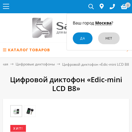
0
Ваш город
Москва
?
КАТАЛОГ ТОВАРОВ
вная
Цифровые диктофоны
Цифровой диктофон «Edic-mini LCD B8»
Цифровой диктофон «Edic-mini
LCD B8»
ХИТ!