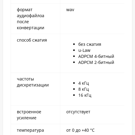
формат
wav
аудиофайлоа
после
конвертации
способ сжатия
без сжатия
u-Law
ADPCM 4-битный
ADPCM 2-битный
частоты
4 кГц
дискретизации
8 кГц
16 кГц
встроенное
отсутствует
усиление
температура
от 0 до +40 °С