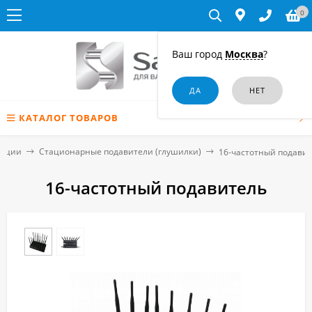
0
Ваш город
Москва
?
КАТАЛОГ ТОВАРОВ
мации
Стационарные подавители (глушилки)
16-частотный подави
16-частотный подавитель