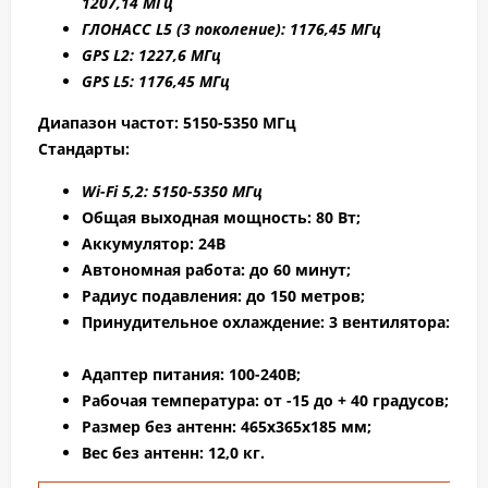
1207,14 МГц
ГЛОНАСС L5 (3 поколение): 1176,45 МГц
GPS L2: 1227,6 МГц
GPS L5: 1176,45 МГц
Диапазон частот: 5150-5350 МГц
Стандарты:
Wi-Fi 5,2: 5150-5350 МГц
Общая выходная мощность:
80 Вт;
Аккумулятор:
24В
Автономная работа:
до 60 минут;
Радиус подавления:
до 150 метров;
Принудительное охлаждение:
3 вентилятора:
Адаптер питания:
100-240В;
Рабочая температура:
от -15 до + 40 градусов;
Размер без антенн:
465х365х185 мм;
Вес без антенн:
12,0 кг.