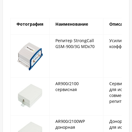
Фотография
Наименование
Описание
Репитер StrongCall
Усилитель 
GSM-900/3G MDx70
коэффицие
AR900/2100
Сервисная
сервисная
для испол
совместно
репитерам
AR900/2100WP
Донорная 
донорная
для исполь