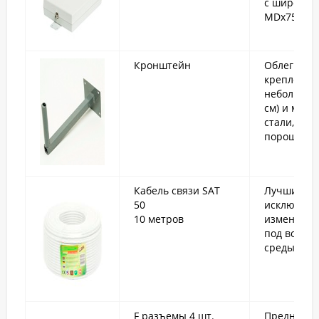
с широкоп
MDх75 или
Кронштейн
Облегченн
крепления
небольшие
см) и малый
стали, по
порошково
Кабель связи SAT
Лучшие ко
50
исключите
10 метров
изменения 
под возде
среды.
F разъемы 4 шт.
Предназна