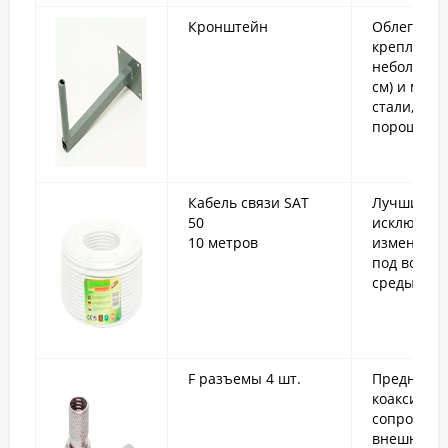
Кронштейн
Облегченн
крепления
небольшие
см) и малы
стали, по
порошково
Кабель связи SAT
Лучшие ко
50
исключите
10 метров
изменения
под возде
среды.
F разъемы 4 шт.
Предназна
коаксиаль
сопротивл
внешней (