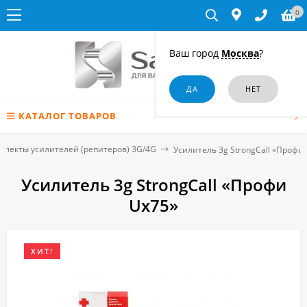
0
Ваш город
Москва
?
КАТАЛОГ ТОВАРОВ
плекты усилителей (репитеров) 3G/4G
Усилитель 3g StrongCall «Профи
Усилитель 3g StrongCall «Профи
Uх75»
ХИТ!