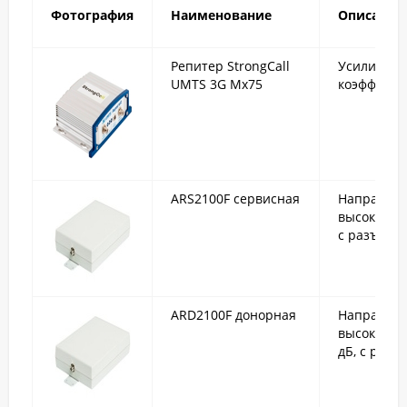
Фотография
Наименование
Описание
Репитер StrongCall
Усилитель 
UMTS 3G Mx75
коэффицие
ARS2100F сервисная
Направлен
высоким к
с разъёмом
ARD2100F донорная
Направлен
высоким к
дБ, с разъ