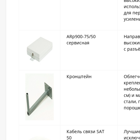
высоки
использ
для пе
усилени
ARp900-75/50
Направ
сервисная
высоки
с разъё
Кронштейн
Облегч
крепле
неболь
см) и м
стали,
порошк
Кабель связи SAT
Лучшие
50
исключ