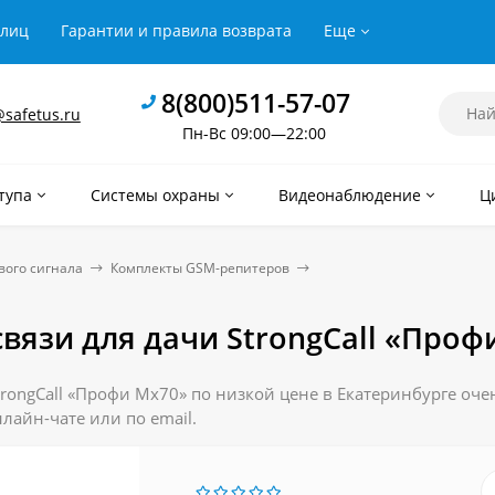
рлиц
Гарантии и правила возврата
Еще
8(800)511-57-07
safetus.ru
Пн-Вс 09:00—22:00
тупа
Системы охраны
Видеонаблюдение
Ц
вого сигнала
Комплекты GSM-репитеров
связи для дачи StrongCall «Проф
rongCall «Профи Мх70» по низкой цене в Екатеринбурге очен
лайн-чате или по email.