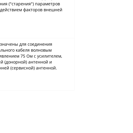
ния ("старения") параметров
здействием факторов внешней
значены для соединения
ального кабеля волновым
ивлением 75 Ом с усилителем,
й (донорной) антенной и
нней (сервисной) антенной.