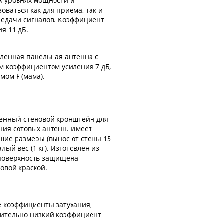
х уровнях мощности и
оваться как для приема, так и
редачи сигналов. Коэффициент
я 11 дБ.
ленная панельная антенна с
м коэффициентом усиления 7 дБ,
мом F (мама).
енный стеновой кронштейн для
ния сотовых антенн. Имеет
шие размеры (вынос от стены 15
алый вес (1 кг). Изготовлен из
 поверхность защищена
овой краской.
 коэффициенты затухания,
ительно низкий коэффициент