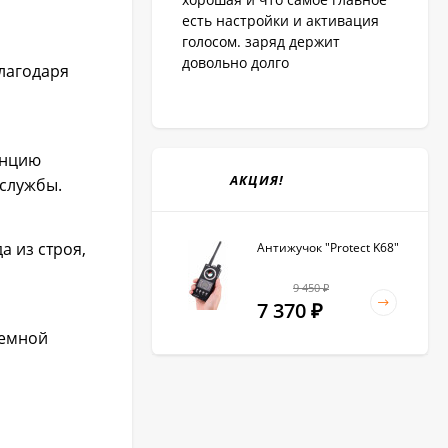
есть настройки и активация
голосом. заряд держит
довольно долго
лагодаря
анцию
АКЦИЯ!
 службы.
а из строя,
Антижучок "Protect K68"
9 450
₽
7 370
₽
лемной