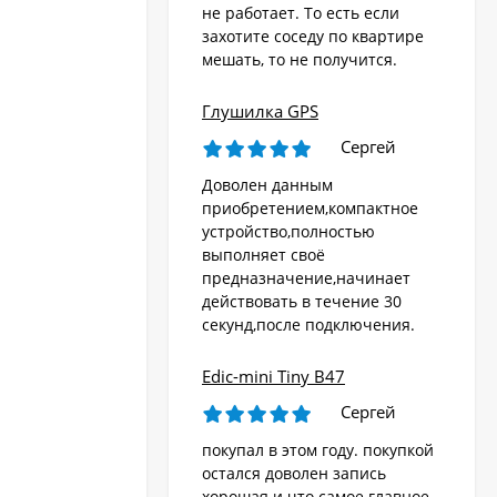
не работает. То есть если
захотите соседу по квартире
мешать, то не получится.
Глушилка GPS
Сергей
Доволен данным
приобретением,компактное
устройство,полностью
выполняет своё
предназначение,начинает
действовать в течение 30
секунд,после подключения.
Edic-mini Tiny B47
Сергей
покупал в этом году. покупкой
остался доволен запись
хорошая и что самое главное