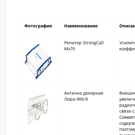
Фотография
Наименование
Описа
Репитер StrongCall
Усилит
Mx70
коэффи
Антенна донорная
Внешня
Лира-900-R
увелич
радиот
связи 
Симмет
содерж
поэтом