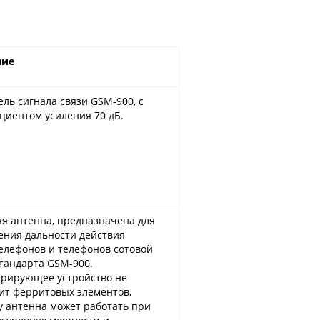
ние
ель сигнала связи GSM-900, с
циентом усиления 70 дБ.
я антенна, предназначена для
ения дальности действия
елефонов и телефонов сотовой
стандарта GSM-900.
рирующее устройство не
ит ферритовых элементов,
у антенна может работать при