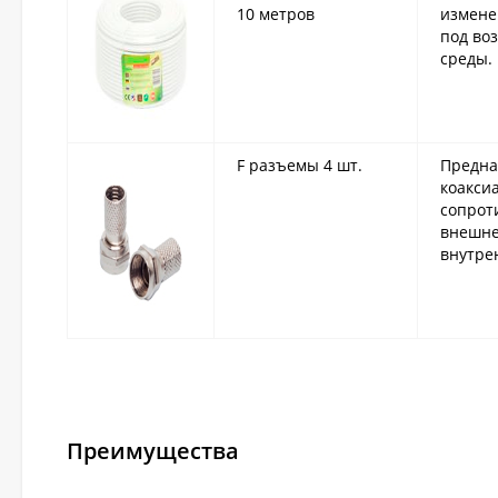
10 метров
измене
под во
среды.
F разъемы 4 шт.
Предна
коакси
сопрот
внешне
внутре
Преимущества