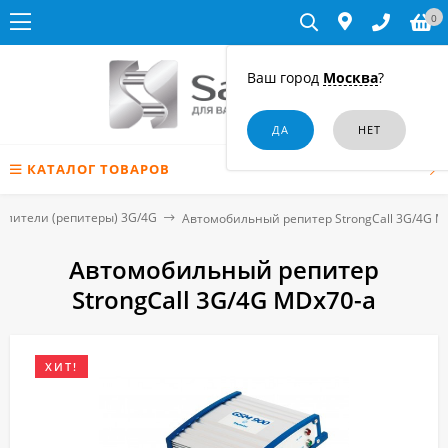
0
Ваш город
Москва
?
КАТАЛОГ ТОВАРОВ
илители (репитеры) 3G/4G
Автомобильный репитер StrongCall 3G/4G M
Автомобильный репитер
StrongCall 3G/4G MDx70-a
ХИТ!