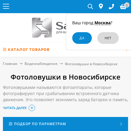
0
Ваш город
Москва
?
КАТАЛОГ ТОВАРОВ
Главная
Видеонаблюдение
Фотоловушки в Новосибирске
Фотоловушки в Новосибирске
Фотоловушками называются фотоаппараты, которые
фотографируют при срабатывании встроенного датчика
движения. Это позволяет экономить заряд батареи и память,
так как записываются в нее только нужные кадры, в которых
ЧИТАТЬ ДАЛЕЕ
запечатлен двигающийся объект. Фотоловушки используют
для охраны территорий и выслеживания животных в целях
охоты.
ПОДБОР ПО ПАРАМЕТРАМ
Купить качественную и надежную фотоловушку по низкой