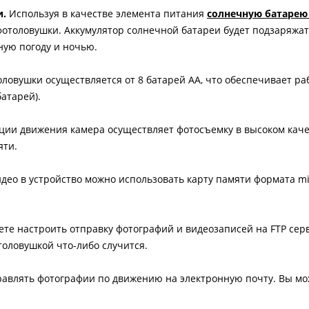
и.
Используя в качестве элемента питания
солнечную батарею 
отоловушки. Аккумулятор солнечной батареи будет подзаряжат
ную погоду и ночью.
ловушки осуществляется от 8 батарей АА, что обеспечивает ра
атарей).
ции движения камера осуществляет фотосъемку в высоком качес
яти.
идео в устройство можно использовать карту памяти формата m
те настроить отправку фотографий и видеозаписей на FTP серв
толовушкой что-либо случится.
равлять фотографии по движению на электронную почту. Вы мо