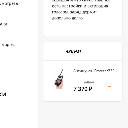
осмотреть
есть настройки и активация
голосом. заряд держит
довольно долго
а от
 мороз.
АКЦИЯ!
Антижучок "Protect K68"
9 450
₽
7 370
₽
ки