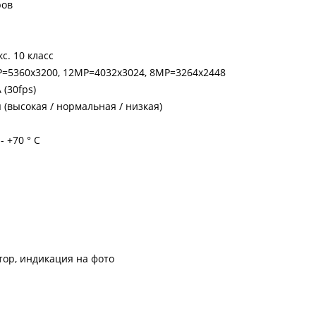
ров
с. 10 класс
=5360х3200, 12МР=4032x3024, 8MP=3264x2448
 (30fps)
 (высокая / нормальная / низкая)
- +70 ° C
тор, индикация на фото