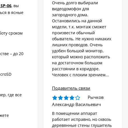
Очень долго выбирали
SP-06
, вы
видеодомофон для
ься в ясные
загородного дома.
Остановились на данной
модели, т.к. монтаж сможет
произвести обычный
боту сроком
обыватель. Не нужно никаких
лишних проводов. Очень
удобен большой монитор,
тве – до 20
который можно расположить
на достаточном большом
расстоянии в коридоре.
icroSD
Человек с плохим зрением...
Подавитель связи
ер, где все
Рычков
Александр Васильевич
В помещении аппарат
жете
работает исправно, но сквозь
деревянные стены глушитель