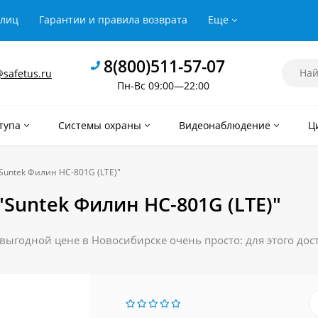
рлиц
Гарантии и правила возврата
Еще
8(800)511-57-07
safetus.ru
Пн-Вс 09:00—22:00
тупа
Системы охраны
Видеонаблюдение
Ц
Suntek Филин HC-801G (LTE)"
Suntek Филин HC-801G (LTE)"
 выгодной цене в Новосибирске очень просто: для этого дос