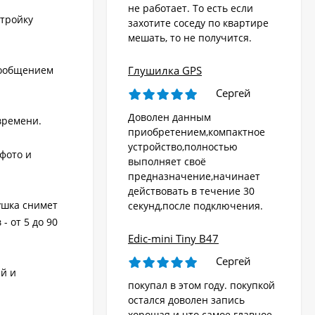
не работает. То есть если
стройку
захотите соседу по квартире
мешать, то не получится.
сообщением
Глушилка GPS
Сергей
Доволен данным
времени.
приобретением,компактное
устройство,полностью
фото и
выполняет своё
предназначение,начинает
действовать в течение 30
ушка снимет
секунд,после подключения.
 от 5 до 90
Edic-mini Tiny B47
Сергей
й и
покупал в этом году. покупкой
остался доволен запись
хорошая и что самое главное