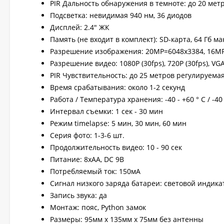
PIR Дальность обнаружения в темноте: до 20 мет
Подсветка: невидимая 940 нм, 36 диодов
Дисплей: 2.4" ЖК
Память (не входит в комплект): SD-карта, 64 Гб мак
Разрешение изображения: 20МР=6048х3384, 16MP
Разрешение видео: 1080P (30fps), 720P (30fps), VGA
PIR Чувствительность: до 25 метров регулируемая
Время срабатывания: около 1-2 секунд
Работа / Температура хранения: -40 - +60 ° C / -40 
Интервал съемки: 1 сек - 30 мин
Режим timelapse: 5 мин, 30 мин, 60 мин
Серия фото: 1-3-6 шт.
Продолжительность видео: 10 - 90 сек
Питание: 8хAA, DC 9В
Потребляемый ток: 150мА
Сигнал низкого заряда батареи: световой индика
Запись звука: да
Монтаж: пояс, Python замок
Размеры: 95мм x 135мм x 75мм без антенны