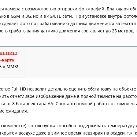
ая камера с возможностью отправки фотографий. Благодаря об
ко в GSM и 3G, но и в 4G/LTE сети. При установке внутрь фото
о сделает фото по срабатыванию датчика движения, а затем отп
сть срабатывания датчика движения составляет до 25 метров, 
ЖЕНИЕ!
-карта
S и MMS!
тве Full HD позволит детально оценить обстановку на объекте 
чить отчетливое изображение даже в полной темноте на рассто
я от 8 батареек типа АА. Срок автономной работы от комплект
име ожидания.
 в комплекте) фотоловушка способна выдерживать температуру д
крытом воздухе даже в зимнее время невзирая на осадки, т.к. 