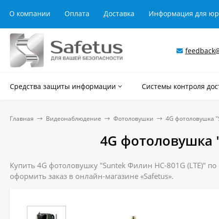
О компании
Оплата
Доставка
Информация для ю
feedback@
Средства защиты информации
Системы контроля дос
Главная
Видеонаблюдение
Фотоловушки
4G фотоловушка "
4G фотоловушка "
Купить 4G фотоловушку "Suntek Филин HC-801G (LTE)" по
оформить заказ в онлайн-магазине «Safetus».