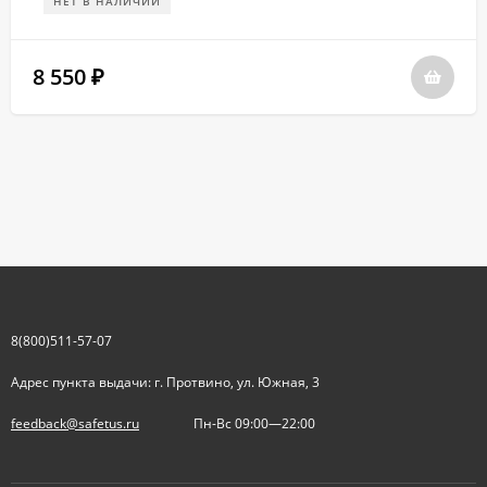
НЕТ В НАЛИЧИИ
8 550
₽
8(800)511-57-07
Адрес пункта выдачи: г. Протвино, ул. Южная, 3
feedback@safetus.ru
Пн-Вс 09:00—22:00