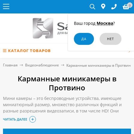
0
Ваш город
Москва
?
КАТАЛОГ ТОВАРОВ
Главная
Видеонаблюдение
Карманные миникамеры в Протвино
Карманные миникамеры в
Протвино
Мини камеры – это беспроводные устройства, имеющие
миниатюрный размер, множество различных функций и
разные разрешения видеозаписи, в том числе HD! Они
помогут сдать непростой экзамен в ВУЗе, зафиксировать
ЧИТАТЬ ДАЛЕЕ
воровство или мелкую кражу, узнать как обращается с
Вашим ребёнком няня, удостовериться в верности Вашего